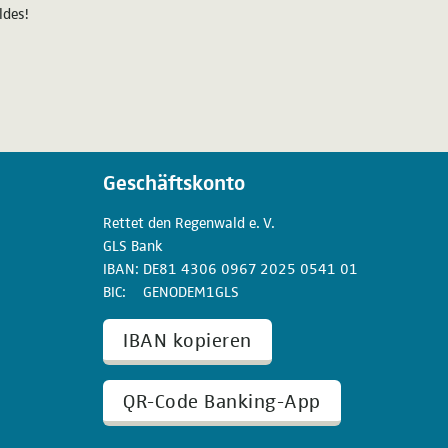
ldes!
Geschäftskonto
Rettet den
Regenwald e. V.
GLS Bank
IBAN
DE81
4306
0967
2025
0541
01
BIC
GENODEM1GLS
IBAN kopieren
QR-Code Banking-App