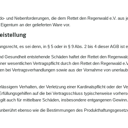
Saldo- und Nebenforderungen, die dem Rettet den Regenwald e.V. aus
 Eigentum an der gelieferten Ware vor.
eistellung
gsrecht, es sei denn, in § 5 oder in § 9 Abs. 2 bis 4 dieser AGB ist 
nd Gesundheit entstehende Schäden haftet der Rettet den Regenwald e
ner wesentlichen Vertragspflicht durch den Rettet den Regenwald e.V.,
chten bei Vertragsverhandlungen sowie aus der Vornahme von unerla
hrlässigem Verhalten, der Verletzung einer Kardinalspflicht oder der
 Erfüllungsgehilfen auf die bei Vertragsschluss typischerweise vorh
gilt auch für mittelbare Schäden, insbesondere entgangenen Gewinn.
t unberührt ebenso wie die Bestimmungen des Produkthaftungsgesetz