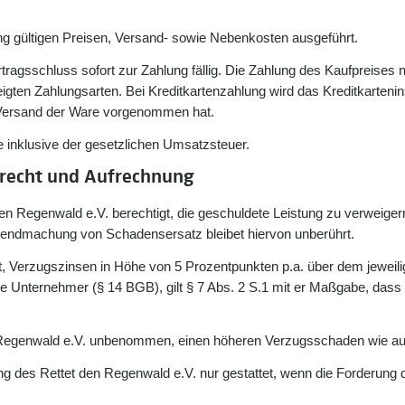
ng gültigen Preisen, Versand- sowie Nebenkosten ausgeführt.
tragsschluss sofort zur Zahlung fällig. Die Zahlung des Kaufpreises
igten Zahlungsarten. Bei Kreditkartenzahlung wird das Kreditkarteni
 Versand der Ware vorgenommen hat.
e inklusive der gesetzlichen Umsatzsteuer.
srecht und Aufrechnung
n Regenwald e.V. berechtigt, die geschuldete Leistung zu verweigern,
ltendmachung von Schadensersatz bleibet hiervon unberührt.
et, Verzugszinsen in Höhe von 5 Prozentpunkten p.a. über dem jeweil
nde Unternehmer (§ 14 BGB), gilt § 7 Abs. 2 S.1 mit er Maßgabe, das
en Regenwald e.V. unbenommen, einen höheren Verzugsschaden wie 
g des Rettet den Regenwald e.V. nur gestattet, wenn die Forderung