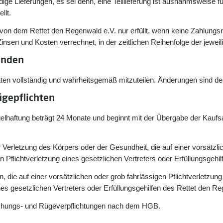
tändige Lieferungen, es sei denn, eine Teillieferung ist ausnahmsweis
llt.
n von dem Rettet den Regenwald e.V. nur erfüllt, wenn keine Zahlung
sen und Kosten verrechnet, in der zeitlichen Reihenfolge der jeweilig
unden
Daten vollständig und wahrheitsgemäß mitzuteilen. Änderungen sind d
ügepflichten
gelhaftung beträgt 24 Monate und beginnt mit der Übergabe der Kaufs
er Verletzung des Körpers oder der Gesundheit, die auf einer vorsätzli
n Pflichtverletzung eines gesetzlichen Vertreters oder Erfüllungsgeh
en, die auf einer vorsätzlichen oder grob fahrlässigen Pflichtverletzu
ines gesetzlichen Vertreters oder Erfüllungsgehilfen des Rettet den R
suchungs- und Rügeverpflichtungen nach dem HGB.