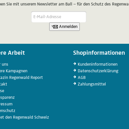
ben Sie mit unserem Newsletter am Ball – für den Schutz des Regenwa
Anmelden
re Arbeit
Shopinformationen
r uns
Kunden­informationen
ere
Kampagnen
Datenschutz­erklärung
azin
Regenwald Report
AGB
takt
Zahlungs­mittel
sse
nsparenz
ressum
enschutz
tet den Regenwald Schweiz