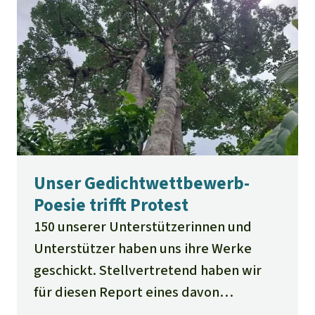
daran, Kupfer abzubauen. In Indonesien
gelingt es den Indigenen mehr und mehr,
ihren Wald für sich zu beanspruchen und vor
der Zerstörung durch Ölpalmkonzerne zu
schützen. Und: Lernen Sie die Erfolgsrezepte
unserer Partner zur Bewahrung der
Regenwälder in Afrika kennen.
Unser Gedichtwettbewerb-
Poesie trifft Protest
150 unserer Unterstützerinnen und
Unterstützer haben uns ihre Werke
geschickt. Stellvertretend haben wir
für diesen Report eines davon
ausgesucht.