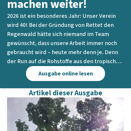
machen weiter!
2026 ist ein besonderes Jahr: Unser Verein
wird 40! Bei der Gründung von Rettet den
Regenwald hätte sich niemand im Team
gewünscht, dass unsere Arbeit immer noch
gebraucht wird – heute mehr denn je. Denn
der Run auf die Rohstoffe aus den tropischen
Regenwäldern wächst.
Ausgabe online lesen
Doch es gibt Lichtblicke in all den Jahren der
Zusammenarbeit mit unseren Partnern in
Artikel dieser Ausgabe
Lateinamerika, Afrika und Südostasien –
davon berichten wir in diesem Report: Im
Bergnebelwald in Ecuador hindern die
Menschen seit 30 Jahren Bergbaufirmen