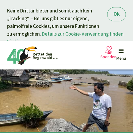
Direkt zum Inhalt
Keine Drittanbieter und somit auch kein
springen
Ok
„Tracking“ – Bei uns gibt es nur eigene,
palmölfreie Cookies, um unsere Funktionen
zu ermöglichen.
Details zur Cookie-Verwendung finden
Sie hier.
Rettet den
Spenden
Regenwald
Menü
e. V.
Rettet den Regenwald e.V.
Online-Petitionen zum Schutz
der Regenwälder
Petitionen
Ihre Spende hilft
Allgemeine Spende
Projekte
Dringender Spendenaufruf
Info
rmieren