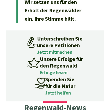
Stiftung
Wir setzen uns für den
Spenden für eine Region
Ältere Ausgaben
Aluminium
Erhalt der Regenwälder
Italiano
Südostasien
Waldschutz
Freianzeigen
Kontakt
ein. Ihre Stimme hilft!
Gold
Português
Afrika
Schutz von Indigenen
Transparenz
Fleisch und Soja
Indonesia
Unterschreiben Sie
Lateinamerika
unsere Petitionen
Landraub
Jetzt mitmachen
Unsere Erfolge für
Wilderei
den Regenwald
Erfolge lesen
Staudämme
Spenden Sie
für die Natur
Straßen
Jetzt helfen
Zement und Beton
Regenwald-News