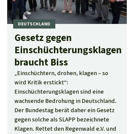
Regenwald-Urkunden
Aktuelles
Erfolge
Erfolge
Unsere Themen
Fragen & Antworten
Shop
Der Regenwald
Alle News
Regenwald Report
Testament
Gesetz gegen
Aktuelle Ausgabe
Klima
Über
uns
Kids
Einschüchterungsklagen
Spendenkonto
Rettet den
Über uns
braucht Biss
01/2026
Biodiversität
Newsletter­anmeldung
Regenwald e. V.
Suche
Der Verein
DE11
4306
0967
2025
0541
00
„Einschüchtern, drohen, klagen – so
Medien
04/2025
Schutzgebiete
GENODEM1GLS
wird Kritik erstickt“:
Presse
Deutsch
40 Jahre Vereins­geschichte
GLS Bank
Einschüchterungsklagen sind eine
03/2025
Palmöl
English
IBAN kopieren
wachsende Bedrohung in Deutschland.
Presse-Echo
Häufige Fragen
02/2025
Der Bundestag berät daher ein Gesetz
Biokraftstoff
Español
Widget einbinden
Jahresberichte
gegen solche als SLAPP bezeichnete
Spenden für ein Thema
01/2025
Tropenholz
Klagen. Rettet den Regenwald e.V. und
Français
Tierschutz
Banner einbinden