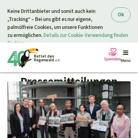
Direkt zum Inhalt springen
Keine Drittanbieter und somit auch kein
Ok
„Tracking“ – Bei uns gibt es nur eigene,
palmölfreie Cookies, um unsere Funktionen
zu ermöglichen.
Details zur Cookie-Verwendung finden
Sie hier.
Rettet den
Spenden
Regenwald
Menü
e. V.
Pressemitteilungen
Petitionen
Ihre Spende hilft
Allgemeine Spende
Projekte
Dringender Spendenaufruf
Info
rmieren