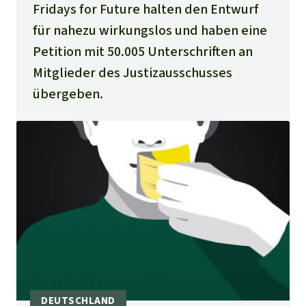
Stiftung
Spenden für eine Region
Fridays for Future halten den Entwurf
Ältere Ausgaben
Aluminium
für nahezu wirkungslos und haben eine
Italiano
Südostasien
Waldschutz
Freianzeigen
Kontakt
Petition mit 50.005 Unterschriften an
Gold
Português
Afrika
Mitglieder des Justizausschusses
Schutz von Indigenen
Transparenz
übergeben.
Fleisch und Soja
Indonesia
Lateinamerika
Landraub
Wilderei
Staudämme
Straßen
Zement und Beton