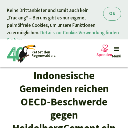
Direkt zum Inhalt springen
Keine Drittanbieter und somit auch kein
Ok
„Tracking“ – Bei uns gibt es nur eigene,
palmölfreie Cookies, um unsere Funktionen
zu ermöglichen.
Details zur Cookie-Verwendung finden
Sie hier.
Rettet den
Spenden
Regenwald
Menü
e. V.
Indonesische
Petitionen
Ihre Spende hilft
Gemeinden reichen
Allgemeine Spende
OECD-Beschwerde
Projekte
gegen
Dringender Spendenaufruf
Info
rmieren