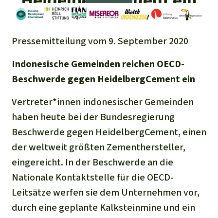
HeidelbergCement ein
Regenwald-Urkunden
Aktuelles
Erfolge
Erfolge
Unsere Themen
Fragen & Antworten
Pressemitteilung vom 9. September 2020
Shop
Der Regenwald
Alle News
Regenwald Report
Testament
Indonesische Gemeinden reichen OECD-
Aktuelle Ausgabe
Klima
Über
uns
Kids
Beschwerde gegen HeidelbergCement ein
Spendenkonto
Rettet den
Über uns
01/2026
Biodiversität
Vertreter*innen indonesischer Gemeinden
Newsletter­anmeldung
Regenwald e. V.
Suche
Der Verein
DE11
4306
0967
2025
0541
00
haben heute bei der Bundesregierung
Medien
04/2025
Schutzgebiete
GENODEM1GLS
Beschwerde gegen HeidelbergCement, einen
Presse
Deutsch
40 Jahre Vereins­geschichte
GLS Bank
der weltweit größten Zementhersteller,
03/2025
Palmöl
English
IBAN kopieren
eingereicht. In der Beschwerde an die
Presse-Echo
Häufige Fragen
Nationale Kontaktstelle für die OECD-
02/2025
Biokraftstoff
Español
Widget einbinden
Leitsätze werfen sie dem Unternehmen vor,
Jahresberichte
Spenden für ein Thema
01/2025
Tropenholz
durch eine geplante Kalksteinmine und ein
Français
Tierschutz
Banner einbinden