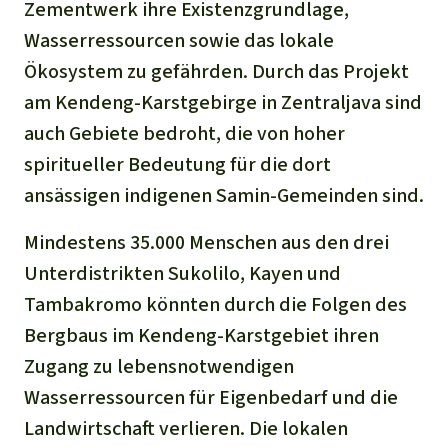
Stiftung
Zementwerk ihre Existenzgrundlage,
Spenden für eine Region
Ältere Ausgaben
Aluminium
Wasserressourcen sowie das lokale
Italiano
Südostasien
Waldschutz
Freianzeigen
Kontakt
Ökosystem zu gefährden. Durch das Projekt
Gold
Português
am Kendeng-Karstgebirge in Zentraljava sind
Afrika
Schutz von Indigenen
Transparenz
auch Gebiete bedroht, die von hoher
Fleisch und Soja
Indonesia
Lateinamerika
spiritueller Bedeutung für die dort
ansässigen indigenen Samin-Gemeinden sind.
Landraub
Mindestens 35.000 Menschen aus den drei
Wilderei
Unterdistrikten Sukolilo, Kayen und
Tambakromo könnten durch die Folgen des
Staudämme
Bergbaus im Kendeng-Karstgebiet ihren
Straßen
Zugang zu lebensnotwendigen
Wasserressourcen für Eigenbedarf und die
Zement und Beton
Landwirtschaft verlieren. Die lokalen