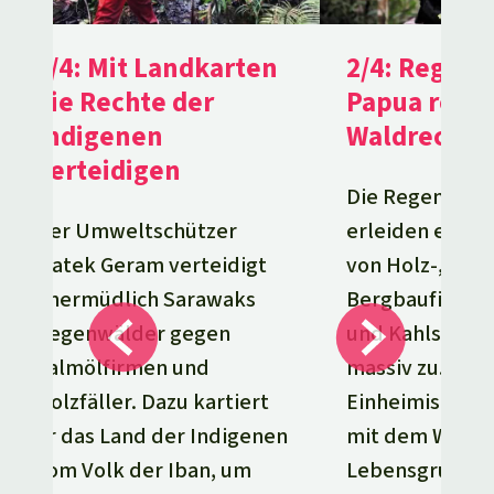
2/4: Regenw
1/4: Mit Landkarten
Papua rette
die Rechte der
Waldrechte 
Indigenen
verteidigen
Die Regenwälde
erleiden einen
Der Umweltschützer
von Holz-, Pal
Matek Geram verteidigt
Bergbaufirmen
unermüdlich Sarawaks
und Kahlschla
Regenwälder gegen
massiv zu. Die
Palmölfirmen und
Einheimischen 
Holzfäller. Dazu kartiert
mit dem Wald i
er das Land der Indigenen
Lebensgrundla
vom Volk der Iban, um