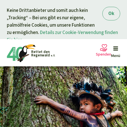
Direkt zum Inhalt springen
Keine Drittanbieter und somit auch kein
Ok
„Tracking“ – Bei uns gibt es nur eigene,
palmölfreie Cookies, um unsere Funktionen
zu ermöglichen.
Details zur Cookie-Verwendung finden
Sie hier.
Rettet den
Spenden
Regenwald
Menü
e. V.
Petitionen
Ihre Spende hilft
Allgemeine Spende
Projekte
Dringender Spendenaufruf
Info
rmieren