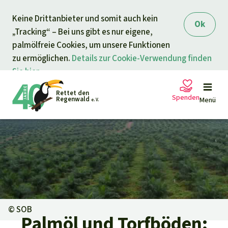
Direkt zum Inhalt
Keine Drittanbieter und somit auch kein
springen
Ok
„Tracking“ – Bei uns gibt es nur eigene,
palmölfreie Cookies, um unsere Funktionen
zu ermöglichen.
Details zur Cookie-Verwendung finden
Sie hier.
Rettet den
Spenden
Regenwald
Menü
e. V.
Petitionen
Ihre Spende hilft
Allgemeine Spende
Projekte
Dringender Spendenaufruf
Info
rmieren
©
SOB
Palmöl und Torfböden: