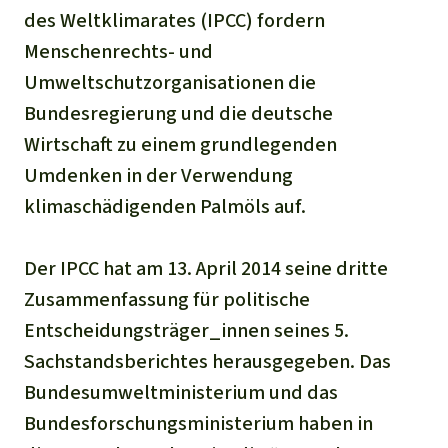
Stiftung
Spenden für eine Region
des Weltklimarates (IPCC) fordern
Ältere Ausgaben
Aluminium
Italiano
Südostasien
Menschenrechts- und
Waldschutz
Freianzeigen
Kontakt
Umweltschutzorganisationen die
Gold
Português
Afrika
Schutz von Indigenen
Bundesregierung und die deutsche
Transparenz
Fleisch und Soja
Wirtschaft zu einem grundlegenden
Indonesia
Lateinamerika
Umdenken in der Verwendung
Landraub
klimaschädigenden Palmöls auf.
Wilderei
Der IPCC hat am 13. April 2014 seine dritte
Zusammenfassung für politische
Staudämme
Entscheidungsträger_innen seines 5.
Straßen
Sachstandsberichtes herausgegeben. Das
Bundesumweltministerium und das
Zement und Beton
Bundesforschungsministerium haben in