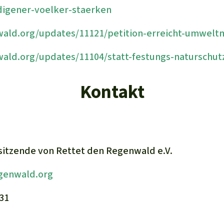
digener-voelker-staerken
ald.org/updates/11121/petition-erreicht-umweltm
ald.org/updates/11104/statt-festungs-naturschut
Kontakt
sitzende von Rettet den Regenwald e.V.
genwald.org
831