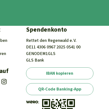
t
Spendenkonto
iben
Rettet den
Regenwald e. V.
DE11
4306
0967
2025
0541
00
eren
GENODEM1GLS
GLS Bank
 auf
IBAN kopieren
QR-Code Banking-App