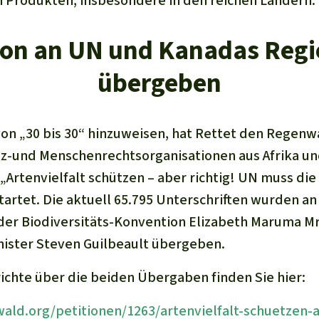
n Produkten, insbesondere in den reichen Ländern.
ion an UN und Kanadas Reg
übergeben
von „30 bis 30“ hinzuweisen, hat Rettet den Regen
z-und Menschenrechtsorganisationen aus Afrika und
 „
Artenvielf
alt schützen – aber richtig! UN muss di
tartet. Die aktuell 65.795 Unterschriften wurden an
 der Biodiversitäts-Konvention Elizabeth Maruma 
ster Steven Guilbeault übergeben.
richte über die beiden Übergaben finden Sie hier:
ld.org/petitionen/1263/artenvielfalt-schuetzen-a