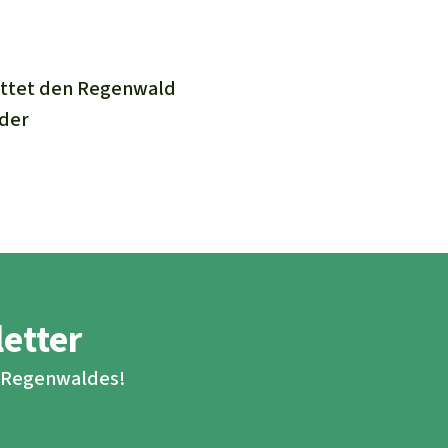
ettet den Regenwald
oder
letter
s Regenwaldes!