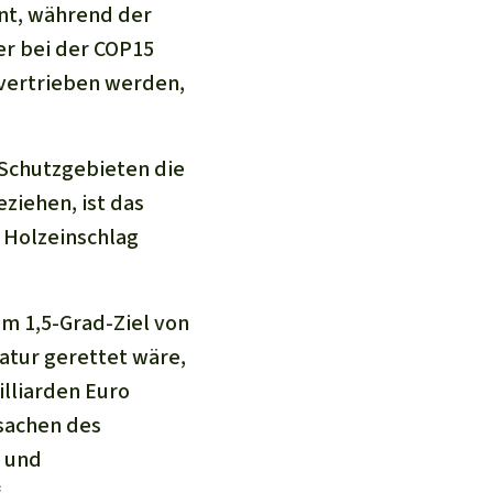
nnt, während der
er bei der COP15
vertrieben werden,
 Schutzgebieten die
eziehen, ist das
d Holzeinschlag
em 1,5-Grad-Ziel von
Natur gerettet wäre,
illiarden Euro
rsachen des
 und