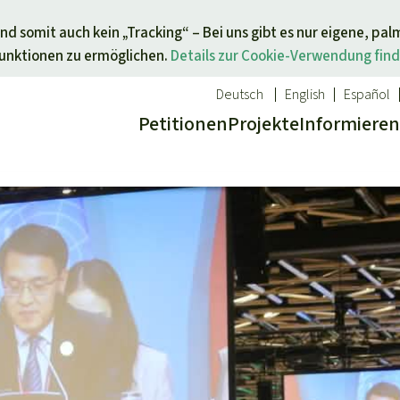
Direkt zum Inhalt springen
nd somit auch kein „Tracking“ – Bei uns gibt es nur eigene, pal
Funktionen zu ermöglichen.
Details zur Cookie-Verwendung find
Deutsch
English
Español
Petitionen
Projekte
Info
rmieren
 Report
ür ein Thema
Aktuelles
Spenden für eine Region
sgabe
Erfolge
Südostasien
Alle News
Afrika
inden
Indigenen
Kids
Lateinamerika
inden
Newsletter­anmeldung