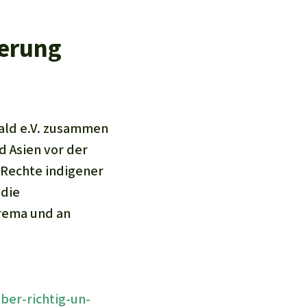
“
ierung
wald e.V. zusammen
 Asien vor der
e Rechte indigener
 die
Mrema und an
ber-richtig-un-