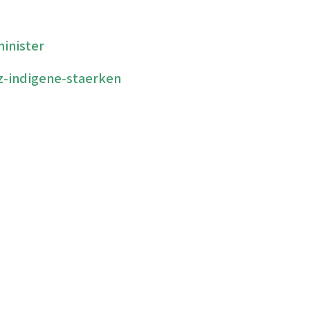
inister
z-indigene-staerken