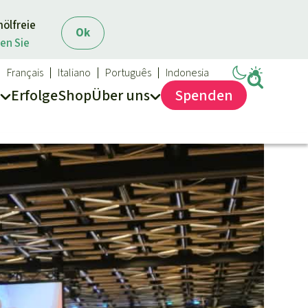
mölfreie
Ok
en Sie
Français
Italiano
Português
Indonesia
Erfolge
Shop
Über
uns
Spenden