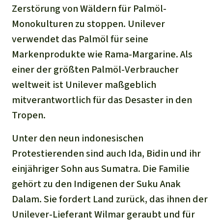
Stiftung
Spenden für eine Region
Zerstörung von Wäldern für Palmöl-
Ältere Ausgaben
Aluminium
Italiano
Monokulturen zu stoppen. Unilever
Südostasien
Waldschutz
Freianzeigen
Kontakt
verwendet das Palmöl für seine
Gold
Português
Afrika
Schutz von Indigenen
Markenprodukte wie Rama-Margarine. Als
Transparenz
Fleisch und Soja
einer der größten Palmöl-Verbraucher
Indonesia
Lateinamerika
weltweit ist Unilever maßgeblich
Landraub
mitverantwortlich für das Desaster in den
Tropen.
Wilderei
Unter den neun indonesischen
Staudämme
Protestierenden sind auch Ida, Bidin und ihr
einjähriger Sohn aus Sumatra. Die Familie
Straßen
gehört zu den Indigenen der Suku Anak
Dalam. Sie fordert Land zurück, das ihnen der
Zement und Beton
Unilever-Lieferant Wilmar geraubt und für