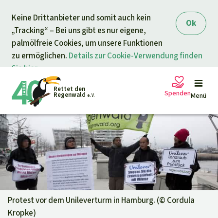
Direkt zum Inhalt
Keine Drittanbieter und somit auch kein
springen
Ok
„Tracking“ – Bei uns gibt es nur eigene,
palmölfreie Cookies, um unsere Funktionen
zu ermöglichen.
Details zur Cookie-Verwendung finden
Sie hier.
Rettet den
Spenden
Regenwald
Menü
e. V.
Petitionen
Ihre Spende hilft
Allgemeine Spende
Projekte
Dringender Spendenaufruf
Info
rmieren
Protest vor dem Unileverturm in Hamburg. (©
Cordula
Kropke
)