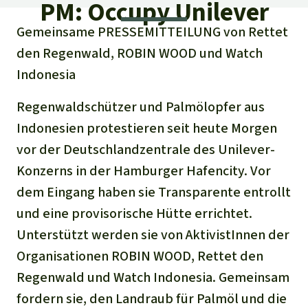
Regenwald-Urkunden
PM: Occupy Unilever
Aktuelles
Erfolge
Erfolge
Gemeinsame PRESSEMITTEILUNG von Rettet
Unsere Themen
Fragen & Antworten
den Regenwald, ROBIN WOOD und Watch
Shop
Der Regenwald
Alle News
Regenwald Report
Indonesia
Testament
Aktuelle Ausgabe
Klima
Über
uns
Kids
Regenwaldschützer und Palmölopfer aus
Spendenkonto
Rettet den
Indonesien protestieren seit heute Morgen
Über uns
01/2026
Biodiversität
Newsletter­anmeldung
Regenwald e. V.
vor der Deutschlandzentrale des Unilever-
Suche
Der Verein
DE11
4306
0967
2025
0541
00
Medien
Konzerns in der Hamburger Hafencity. Vor
04/2025
Schutzgebiete
GENODEM1GLS
dem Eingang haben sie Transparente entrollt
Presse
Deutsch
40 Jahre Vereins­geschichte
GLS Bank
03/2025
und eine provisorische Hütte errichtet.
Palmöl
English
IBAN kopieren
Presse-Echo
Unterstützt werden sie von AktivistInnen der
Häufige Fragen
02/2025
Biokraftstoff
Organisationen ROBIN WOOD, Rettet den
Español
Widget einbinden
Jahresberichte
Regenwald und Watch Indonesia. Gemeinsam
Spenden für ein Thema
01/2025
Tropenholz
fordern sie, den Landraub für Palmöl und die
Français
Tierschutz
Banner einbinden