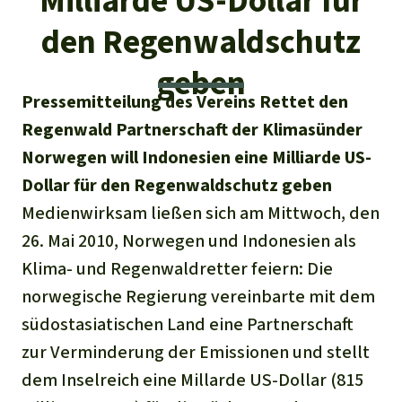
Milliarde US-Dollar für
Regenwald-Urkunden
Aktuelles
Erfolge
den Regenwaldschutz
Erfolge
Unsere Themen
Fragen & Antworten
geben
Shop
Der Regenwald
Alle News
Regenwald Report
Pressemitteilung des Vereins Rettet den
Testament
Aktuelle Ausgabe
Regenwald Partnerschaft der Klimasünder
Klima
Über
uns
Kids
Norwegen will Indonesien eine Milliarde US-
Spendenkonto
Rettet den
Über uns
01/2026
Biodiversität
Dollar für den Regenwaldschutz geben
Newsletter­anmeldung
Regenwald e. V.
Suche
Der Verein
Medienwirksam ließen sich am Mittwoch, den
DE11
4306
0967
2025
0541
00
Medien
04/2025
Schutzgebiete
GENODEM1GLS
26. Mai 2010, Norwegen und Indonesien als
Presse
Deutsch
40 Jahre Vereins­geschichte
GLS Bank
Klima- und Regenwaldretter feiern: Die
03/2025
Palmöl
English
norwegische Regierung vereinbarte mit dem
IBAN kopieren
Presse-Echo
Häufige Fragen
südostasiatischen Land eine Partnerschaft
02/2025
Biokraftstoff
Español
zur Verminderung der Emissionen und stellt
Widget einbinden
Jahresberichte
Spenden für ein Thema
01/2025
dem Inselreich eine Millarde US-Dollar (815
Tropenholz
Français
Tierschutz
Banner einbinden