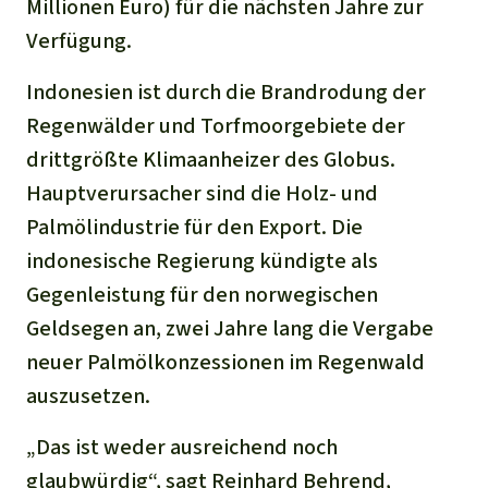
Stiftung
Millionen Euro) für die nächsten Jahre zur
Spenden für eine Region
Ältere Ausgaben
Aluminium
Verfügung.
Italiano
Südostasien
Waldschutz
Freianzeigen
Kontakt
Indonesien ist durch die Brandrodung der
Gold
Português
Afrika
Schutz von Indigenen
Transparenz
Regenwälder und Torfmoorgebiete der
Fleisch und Soja
drittgrößte Klimaanheizer des Globus.
Indonesia
Lateinamerika
Hauptverursacher sind die Holz- und
Landraub
Palmölindustrie für den Export. Die
indonesische Regierung kündigte als
Wilderei
Gegenleistung für den norwegischen
Geldsegen an, zwei Jahre lang die Vergabe
Staudämme
neuer Palmölkonzessionen im Regenwald
Straßen
auszusetzen.
„Das ist weder ausreichend noch
Zement und Beton
glaubwürdig“, sagt Reinhard Behrend,