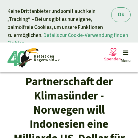
Direkt zum Inhalt
Keine Drittanbieter und somit auch kein
springen
Ok
„Tracking“ – Bei uns gibt es nur eigene,
palmölfreie Cookies, um unsere Funktionen
zu ermöglichen.
Details zur Cookie-Verwendung finden
Sie hier.
Rettet den
Spenden
Regenwald
Menü
e. V.
Partnerschaft der
Petitionen
Ihre Spende hilft
Klimasünder -
Allgemeine Spende
Norwegen will
Projekte
Indonesien eine
Dringender Spendenaufruf
Info
rmieren