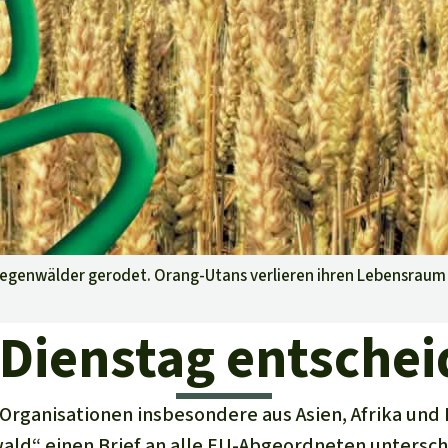
aben
 Regenwälder gerodet. Orang-Utans verlieren ihren Lebensraum
 Dienstag entschei
rganisationen insbesondere aus Asien, Afrika und 
ld“ einen Brief an alle EU-Abgeordneten untersch