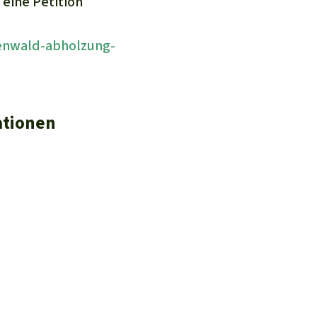
eine Petition
enwald-abholzung-
ationen