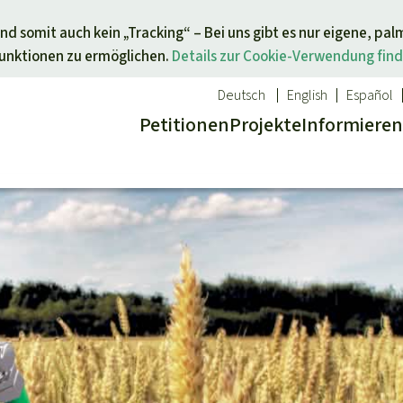
Direkt zum Inhalt springen
nd somit auch kein „Tracking“ – Bei uns gibt es nur eigene, pal
Funktionen zu ermöglichen.
Details zur Cookie-Verwendung find
Deutsch
English
Español
Petitionen
Projekte
Info
rmieren
 Report
ür ein Thema
Aktuelles
Spenden für eine Region
sgabe
Erfolge
Südostasien
Alle News
Afrika
inden
Indigenen
Kids
Lateinamerika
inden
Newsletter­anmeldung