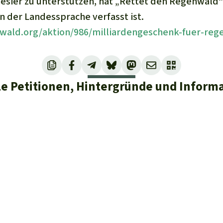
esier zu unterstützen, hat „Rettet den Regenwald“ 
in der Landessprache verfasst ist.
wald.org/aktion/986/milliardengeschenk-fuer-reg
le Petitionen, Hintergründe und Inform