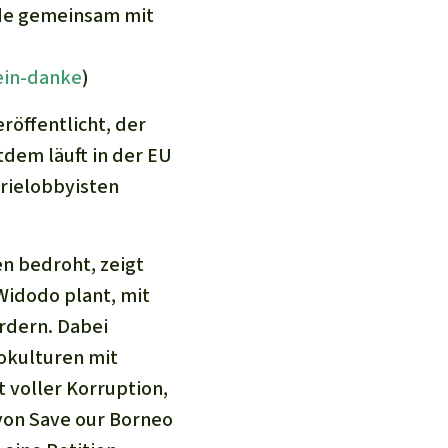
rde gemeinsam mit
ein-danke
)
röffentlicht, der
tdem läuft in der EU
rielobbyisten
n bedroht, zeigt
 Widodo plant, mit
ördern. Dabei
nokulturen mit
t voller Korruption,
von Save our Borneo