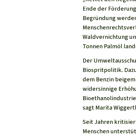
Ende der Förderung 
Begründung werden 
Menschenrechtsverl
Waldvernichtung und
Tonnen Palmöl lande
Der Umweltausschus
Biospritpolitik. Da
dem Benzin beigemi
widersinnige Erhöhu
Bioethanolindustrie
sagt Marita Wiggert
Seit Jahren kritisi
Menschen unterstütz