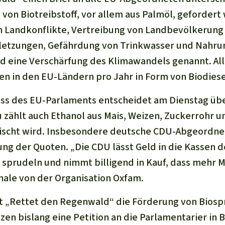
von Biotreibstoff, vor allem aus Palmöl, gefordert 
Landkonflikte, Vertreibung von Landbevölkerung 
etzungen, Gefährdung von Trinkwasser und Nahrun
 eine Verschärfung des Klimawandels genannt. Alle
n in den EU-Ländern pro Jahr in Form von Biodiese
s des EU-Parlaments entscheidet am Dienstag übe
zu zählt auch Ethanol aus Mais, Weizen, Zuckerrohr 
scht wird. Insbesondere deutsche CDU-Abgeordne
ng der Quoten. „Die CDU lässt Geld in die Kassen d
 sprudeln und nimmt billigend in Kauf, dass mehr 
hale von der Organisation Oxfam.
ert „Rettet den Regenwald“ die Förderung von Biospr
en bislang eine Petition an die Parlamentarier in B