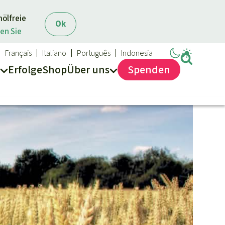
mölfreie
Ok
en Sie
Français
Italiano
Português
Indonesia
Erfolge
Shop
Über
uns
Spenden