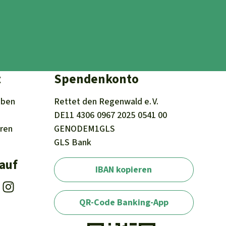
t
Spendenkonto
iben
Rettet den
Regenwald e. V.
DE11
4306
0967
2025
0541
00
eren
GENODEM1GLS
GLS Bank
 auf
IBAN kopieren
QR-Code Banking-App