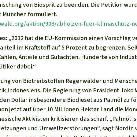
ischung von Biosprit zu beenden. Die Petition wu
 München formuliert.
wald.org/aktion/908/abholzen-fuer-klimaschutz-n
 es: „2012 hat die EU-Kommission einen Vorschlag ve
anteil im Kraftstoff auf 5 Prozent zu begrenzen. Sei
ahlen, Anteile und Gutachten. Hunderte von Indust
itiker dabei.“
rung von Biotreibstoffen Regenwälder und Mensche
itik Indonesiens. Die Regierung von Präsident Joko
arden Dollar insbesondere Biodiesel aus Palmöl zu f
chon jetzt auf über 10 Millionen Hektar Land die Mo
sische Aktivisten kritisieren das scharf. „Palmöl is
etzungen und Umweltzerstörungen“, sagt Nordin 