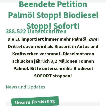
Regenwald-Urkunden
Beendete Petition
Aktuelles
Erfolge
Erfolge
Palmöl Stopp! Biodiesel
Unsere Themen
Fragen & Antworten
Shop
Der Regenwald
Stopp! Sofort!
Alle News
Regenwald Report
Testament
388.522 Unterschriften
Aktuelle Ausgabe
Klima
Über
uns
Kids
Die EU importiert immer mehr Palmöl. Zwei
Spendenkonto
Rettet den
Über uns
Drittel davon wird als Biosprit in Autos und
01/2026
Biodiversität
Newsletter­anmeldung
Regenwald e. V.
Kraftwerken verbrannt. Dieselmotoren
Suche
Der Verein
DE11
4306
0967
2025
0541
00
Medien
04/2025
schlucken jährlich 3,2 Millionen Tonnen
Schutzgebiete
GENODEM1GLS
Presse
Deutsch
40 Jahre Vereins­geschichte
Palmöl. Bitte unterschreibt: Biodiesel
GLS Bank
03/2025
Palmöl
SOFORT stoppen!
English
IBAN kopieren
Presse-Echo
Häufige Fragen
02/2025
News und Updates
Biokraftstoff
Español
Widget einbinden
Jahresberichte
Spenden für ein Thema
01/2025
Tropenholz
Unsere Forderung
Français
Tierschutz
Banner einbinden