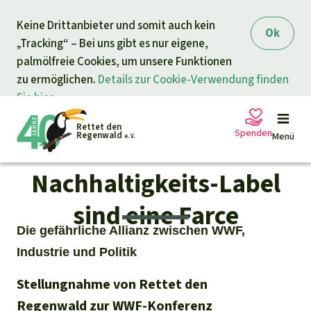
Direkt zum Inhalt
Keine Drittanbieter und somit auch kein
springen
Ok
„Tracking“ – Bei uns gibt es nur eigene,
palmölfreie Cookies, um unsere Funktionen
zu ermöglichen.
Details zur Cookie-Verwendung finden
Sie hier.
Rettet den
Spenden
Regenwald
Menü
e. V.
Nachhaltigkeits-Label
Petitionen
Ihre Spende hilft
sind eine Farce
Die gefährliche Allianz zwischen WWF,
Allgemeine Spende
Projekte
Industrie und Politik
Dringender Spendenaufruf
Info
rmieren
Stellungnahme von Rettet den
Regenwald zur WWF-Konferenz