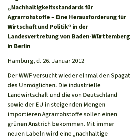
Regenwald-Urkunden
Aktuelles
„Nachhaltigkeitsstandards für
Erfolge
Erfolge
Agrarrohstoffe – Eine Herausforderung für
Unsere Themen
Fragen & Antworten
Wirtschaft und Politik“ in der
Shop
Der Regenwald
Alle News
Regenwald Report
Testament
Landesvertretung von Baden-Württemberg
Aktuelle Ausgabe
in Berlin
Klima
Über
uns
Kids
Spendenkonto
Rettet den
Hamburg, d. 26. Januar 2012
Über uns
01/2026
Biodiversität
Newsletter­anmeldung
Regenwald e. V.
Suche
Der Verein
DE11
4306
0967
2025
0541
00
Der WWF versucht wieder einmal den Spagat
Medien
04/2025
Schutzgebiete
GENODEM1GLS
des Unmöglichen. Die industrielle
Presse
Deutsch
40 Jahre Vereins­geschichte
GLS Bank
Landwirtschaft und die von Deutschland
03/2025
Palmöl
English
IBAN kopieren
sowie der EU in steigenden Mengen
Presse-Echo
Häufige Fragen
02/2025
importieren Agrarrohstoffe sollen einen
Biokraftstoff
Español
Widget einbinden
grünen Anstrich bekommen. Mit immer
Jahresberichte
Spenden für ein Thema
01/2025
Tropenholz
neuen Labeln wird eine „nachhaltige
Français
Tierschutz
Banner einbinden