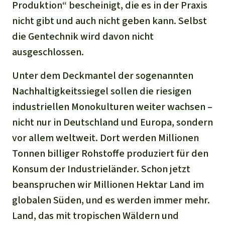
Stiftung
Produktion“ bescheinigt, die es in der Praxis
Spenden für eine Region
Ältere Ausgaben
Aluminium
nicht gibt und auch nicht geben kann. Selbst
Italiano
Südostasien
Waldschutz
Freianzeigen
Kontakt
die Gentechnik wird davon nicht
Gold
Português
ausgeschlossen.
Afrika
Schutz von Indigenen
Transparenz
Fleisch und Soja
Unter dem Deckmantel der sogenannten
Indonesia
Lateinamerika
Nachhaltigkeitssiegel sollen die riesigen
Landraub
industriellen Monokulturen weiter wachsen –
nicht nur in Deutschland und Europa, sondern
Wilderei
vor allem weltweit. Dort werden Millionen
Tonnen billiger Rohstoffe produziert für den
Staudämme
Konsum der Industrieländer. Schon jetzt
Straßen
beanspruchen wir Millionen Hektar Land im
globalen Süden, und es werden immer mehr.
Zement und Beton
Land, das mit tropischen Wäldern und