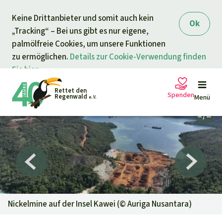
Direkt zum Inhalt
Keine Drittanbieter und somit auch kein
springen
Ok
„Tracking“ – Bei uns gibt es nur eigene,
palmölfreie Cookies, um unsere Funktionen
zu ermöglichen.
Details zur Cookie-Verwendung finden
Sie hier.
Rettet den
Spenden
Regenwald
Menü
e. V.
Petitionen
Ihre Spende hilft
Allgemeine Spende
Projekte
Dringender Spendenaufruf
Info
rmieren
Nickelmine auf der Insel Kawei (©
Auriga Nusantara
)