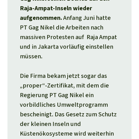
Stiftung
Spenden für eine Region
Ältere Ausgaben
Raja-Ampat-Inseln wieder
Aluminium
Italiano
Südostasien
Waldschutz
Freianzeigen
aufgenommen.
Anfang Juni hatte
Kontakt
Gold
PT Gag Nikel die Arbeiten nach
Português
Afrika
Schutz von Indigenen
Transparenz
massiven Protesten auf Raja Ampat
Fleisch und Soja
und in Jakarta vorläufig einstellen
Indonesia
Lateinamerika
müssen.
Landraub
Die Firma bekam jetzt sogar das
Wilderei
„proper“-Zertifikat, mit dem die
Staudämme
Regierung PT Gag Nikel ein
vorbildliches Umweltprogramm
Straßen
bescheinigt. Das Gesetz zum Schutz
der kleinen Inseln und
Zement und Beton
Küstenökosysteme wird weiterhin