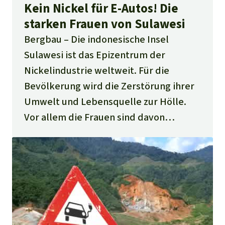
Kein Nickel für E-Autos! Die
starken Frauen von Sulawesi
Bergbau
Die indonesische Insel
Sulawesi ist das Epizentrum der
Nickelindustrie weltweit. Für die
Bevölkerung wird die Zerstörung ihrer
Umwelt und Lebensquelle zur Hölle.
Vor allem die Frauen sind davon
betroffen – und leisten Widerstand. Ein
Frauenteam von Rettet den Regenwald
und einem internationalen Anti-
Bergbau-Netzwerk reiste nach Sulawesi
– zur Unterstützung und aus Solidarität.