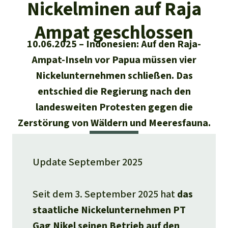
Regenwald-Urkunden
Nickelminen auf Raja
Aktuelles
Erfolge
Erfolge
Ampat geschlossen
Unsere Themen
Fragen & Antworten
10.06.2025
Indonesien: Auf den Raja-
Shop
Der Regenwald
Alle News
Regenwald Report
Testament
Ampat-Inseln vor Papua müssen vier
Aktuelle Ausgabe
Nickelunternehmen schließen. Das
Klima
Über
uns
Kids
entschied die Regierung nach den
Spendenkonto
Rettet den
Über uns
01/2026
Biodiversität
Newsletter­anmeldung
landesweiten Protesten gegen die
Regenwald e. V.
Suche
Der Verein
DE11
4306
0967
2025
0541
00
Zerstörung von Wäldern und Meeresfauna.
Medien
04/2025
Schutzgebiete
GENODEM1GLS
Presse
Deutsch
40 Jahre Vereins­geschichte
GLS Bank
03/2025
Palmöl
Update September 2025
English
IBAN kopieren
Presse-Echo
Häufige Fragen
02/2025
Biokraftstoff
Seit dem 3. September 2025 hat
das
Español
Widget einbinden
Jahresberichte
Spenden für ein Thema
staatliche Nickelunternehmen PT
01/2025
Tropenholz
Français
Gag Nikel seinen Betrieb auf den
Tierschutz
Banner einbinden