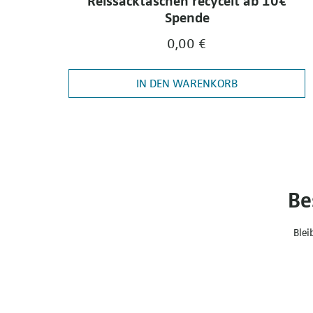
Reissacktaschen recycelt ab 10€
Spende
0,00 €
IN DEN WARENKORB
Be
Blei