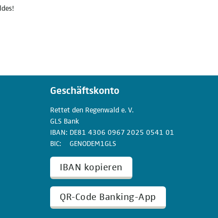
ldes!
Geschäftskonto
Rettet den
Regenwald e. V.
GLS Bank
IBAN
DE81
4306
0967
2025
0541
01
BIC
GENODEM1GLS
IBAN kopieren
QR-Code Banking-App