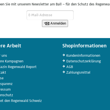
ben Sie mit unserem Newsletter am Ball – für den Schutz des Regenwa
Anmelden
re Arbeit
Shopinformationen
r uns
Kunden­informationen
ere
Kampagnen
Datenschutz­erklärung
azin
Regenwald Report
AGB
takt
Zahlungs­mittel
sse
nsparenz
ressum
enschutz
tet den Regenwald Schweiz