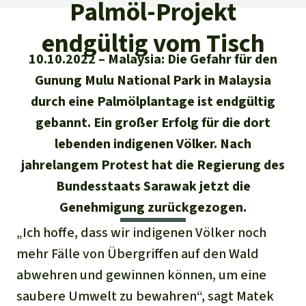
Regenwald-Urkunden
Palmöl-Projekt
Aktuelles
Erfolge
Erfolge
endgültig vom Tisch
Unsere Themen
Fragen & Antworten
10.10.2022
Malaysia: Die Gefahr für den
Shop
Der Regenwald
Alle News
Regenwald Report
Testament
Gunung Mulu National Park in Malaysia
Aktuelle Ausgabe
durch eine Palmölplantage ist endgültig
Klima
Über
uns
Kids
gebannt. Ein großer Erfolg für die dort
Spendenkonto
Rettet den
Über uns
01/2026
Biodiversität
Newsletter­anmeldung
lebenden indigenen Völker. Nach
Regenwald e. V.
Suche
Der Verein
DE11
4306
0967
2025
0541
00
jahrelangem Protest hat die Regierung des
Medien
04/2025
Schutzgebiete
GENODEM1GLS
Bundesstaats Sarawak jetzt die
Presse
Deutsch
40 Jahre Vereins­geschichte
GLS Bank
Genehmigung zurückgezogen.
03/2025
Palmöl
English
IBAN kopieren
Presse-Echo
„Ich hoffe, dass wir indigenen Völker noch
Häufige Fragen
02/2025
Biokraftstoff
mehr Fälle von Übergriffen auf den Wald
Español
Widget einbinden
Jahresberichte
abwehren und gewinnen können, um eine
Spenden für ein Thema
01/2025
Tropenholz
saubere Umwelt zu bewahren“, sagt Matek
Français
Tierschutz
Banner einbinden