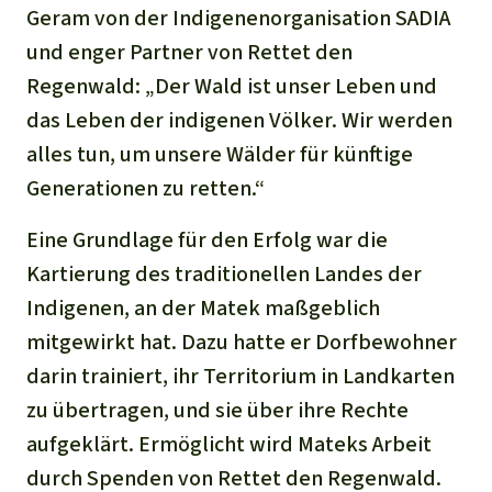
Stiftung
Spenden für eine Region
Geram von der Indigenenorganisation SADIA
Ältere Ausgaben
Aluminium
Italiano
und enger Partner von Rettet den
Südostasien
Waldschutz
Freianzeigen
Kontakt
Regenwald: „Der Wald ist unser Leben und
Gold
Português
Afrika
Schutz von Indigenen
das Leben der indigenen Völker. Wir werden
Transparenz
alles tun, um unsere Wälder für künftige
Fleisch und Soja
Indonesia
Lateinamerika
Generationen zu retten.“
Landraub
Eine Grundlage für den Erfolg war die
Kartierung des traditionellen Landes der
Wilderei
Indigenen, an der Matek maßgeblich
Staudämme
mitgewirkt hat. Dazu hatte er Dorfbewohner
darin trainiert, ihr Territorium in Landkarten
Straßen
zu übertragen, und sie über ihre Rechte
aufgeklärt. Ermöglicht wird Mateks Arbeit
Zement und Beton
durch Spenden von Rettet den Regenwald.