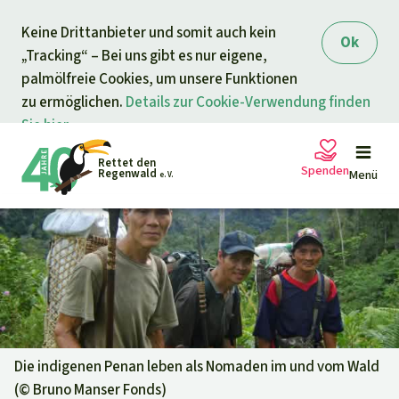
Direkt zum Inhalt
Keine Drittanbieter und somit auch kein
springen
Ok
„Tracking“ – Bei uns gibt es nur eigene,
palmölfreie Cookies, um unsere Funktionen
zu ermöglichen.
Details zur Cookie-Verwendung finden
Sie hier.
Rettet den
Spenden
Regenwald
Menü
e. V.
Petitionen
Ihre Spende hilft
Allgemeine Spende
Projekte
Dringender Spendenaufruf
Info
rmieren
Die indigenen Penan leben als Nomaden im und vom Wald
(©
Bruno Manser Fonds
)