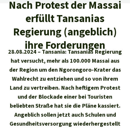
Regenwald-Urkunden
Nach Protest der Massai
Aktuelles
Erfolge
Erfolge
erfüllt Tansanias
Unsere Themen
Fragen & Antworten
Shop
Der Regenwald
Regierung (angeblich)
Alle News
Regenwald Report
Testament
ihre Forderungen
Aktuelle Ausgabe
Klima
Über
uns
Kids
28.08.2024
Tansania: Tansanias Regierung
Spendenkonto
Rettet den
Über uns
01/2026
Biodiversität
hat versucht, mehr als 100.000 Massai aus
Newsletter­anmeldung
Regenwald e. V.
Suche
Der Verein
DE11
4306
0967
2025
0541
00
der Region um den Ngorongoro-Krater das
Medien
04/2025
Schutzgebiete
GENODEM1GLS
Wahlrecht zu entziehen und so von ihrem
Presse
Deutsch
40 Jahre Vereins­geschichte
GLS Bank
Land zu vertreiben. Nach heftigem Protest
03/2025
Palmöl
English
IBAN kopieren
und der Blockade einer bei Touristen
Presse-Echo
Häufige Fragen
beliebten Straße hat sie die Pläne kassiert.
02/2025
Biokraftstoff
Español
Widget einbinden
Angeblich sollen jetzt auch Schulen und
Jahresberichte
Spenden für ein Thema
01/2025
Tropenholz
Gesundheitsversorgung wiederhergestellt
Français
Tierschutz
Banner einbinden