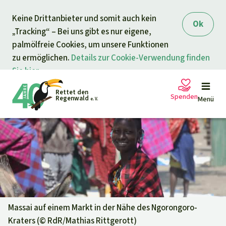
Direkt zum Inhalt
Keine Drittanbieter und somit auch kein
springen
Ok
„Tracking“ – Bei uns gibt es nur eigene,
palmölfreie Cookies, um unsere Funktionen
zu ermöglichen.
Details zur Cookie-Verwendung finden
Sie hier.
Rettet den
Spenden
Regenwald
Menü
e. V.
Petitionen
Ihre Spende hilft
Allgemeine Spende
Projekte
Dringender Spendenaufruf
Info
rmieren
Massai auf einem Markt in der Nähe des Ngorongoro-
Kraters (©
RdR/Mathias Rittgerott
)