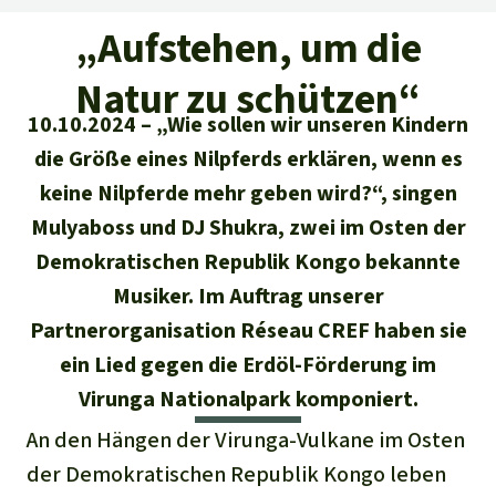
Regenwald-Urkunden
Aktuelles
Erfolge
„Aufstehen, um die
Erfolge
Unsere Themen
Fragen & Antworten
Natur zu schützen“
Shop
Der Regenwald
Alle News
Regenwald Report
10.10.2024
„Wie sollen wir unseren Kindern
Testament
die Größe eines Nilpferds erklären, wenn es
Aktuelle Ausgabe
Klima
Über
uns
Kids
keine Nilpferde mehr geben wird?“, singen
Spendenkonto
Rettet den
Über uns
01/2026
Biodiversität
Mulyaboss und DJ Shukra, zwei im Osten der
Newsletter­anmeldung
Regenwald e. V.
Suche
Der Verein
Demokratischen Republik Kongo bekannte
DE11
4306
0967
2025
0541
00
Medien
04/2025
Schutzgebiete
GENODEM1GLS
Musiker. Im Auftrag unserer
Presse
Deutsch
40 Jahre Vereins­geschichte
GLS Bank
Partnerorganisation Réseau CREF haben sie
03/2025
Palmöl
English
ein Lied gegen die Erdöl-Förderung im
IBAN kopieren
Presse-Echo
Häufige Fragen
Virunga Nationalpark komponiert.
02/2025
Biokraftstoff
Español
Widget einbinden
An den Hängen der Virunga-Vulkane im Osten
Jahresberichte
Spenden für ein Thema
01/2025
Tropenholz
der Demokratischen Republik Kongo leben
Français
Tierschutz
Banner einbinden