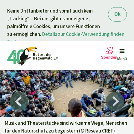
Direkt zum Inhalt
Keine Drittanbieter und somit auch kein
springen
Ok
„Tracking“ – Bei uns gibt es nur eigene,
palmölfreie Cookies, um unsere Funktionen
zu ermöglichen.
Details zur Cookie-Verwendung finden
Sie hier.
Rettet den
Spenden
Regenwald
Menü
e. V.
Petitionen
Ihre Spende hilft
Allgemeine Spende
Projekte
Dringender Spendenaufruf
Info
rmieren
Musik und Theaterstücke sind wirksame Wege, Menschen
für den Naturschutz zu begeistern (©
Réseau CREF
)