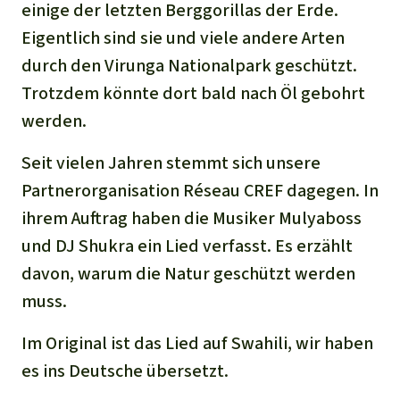
Stiftung
Spenden für eine Region
einige der letzten Berggorillas der Erde.
Ältere Ausgaben
Aluminium
Eigentlich sind sie und viele andere Arten
Italiano
Südostasien
Waldschutz
Freianzeigen
Kontakt
durch den Virunga Nationalpark geschützt.
Gold
Português
Afrika
Trotzdem könnte dort bald nach Öl gebohrt
Schutz von Indigenen
Transparenz
werden.
Fleisch und Soja
Indonesia
Lateinamerika
Seit vielen Jahren stemmt sich unsere
Landraub
Partnerorganisation Réseau CREF dagegen. In
ihrem Auftrag haben die Musiker Mulyaboss
Wilderei
und DJ Shukra ein Lied verfasst. Es erzählt
Staudämme
davon, warum die Natur geschützt werden
muss.
Straßen
Im Original ist das Lied auf Swahili, wir haben
es ins Deutsche übersetzt.
Zement und Beton