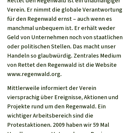
Rettet den Regenwald ist ein unabhängiger
Stiftung
Spenden für eine Region
Ältere Ausgaben
Aluminium
Verein. Er nimmt die globale Verantwortung
Italiano
Südostasien
Waldschutz
Freianzeigen
Kontakt
für den Regenwald ernst – auch wenn es
Gold
manchmal unbequem ist. Er erhält weder
Português
Afrika
Schutz von Indigenen
Transparenz
Geld von Unternehmen noch von staatlichen
Fleisch und Soja
Indonesia
oder politischen Stellen. Das macht unser
Lateinamerika
Handeln so glaubwürdig. Zentrales Medium
Landraub
von Rettet den Regenwald ist die Website
www.regenwald.org.
Wilderei
Mittlerweile informiert der Verein
Staudämme
viersprachig über Ereignisse, Aktionen und
Projekte rund um den Regenwald. Ein
Straßen
wichtiger Arbeitsbereich sind die
Zement und Beton
Protestaktionen. 2009 haben wir 59 Mal