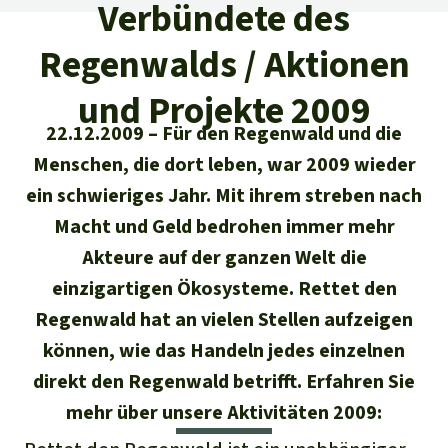
Regenwald-Urkunden
Aktuelles
Verbündete des
Erfolge
Erfolge
Regenwalds / Aktionen
Unsere Themen
Fragen & Antworten
Shop
Der Regenwald
und Projekte 2009
Alle News
Regenwald Report
Testament
22.12.2009
Für den Regenwald und die
Aktuelle Ausgabe
Klima
Über
uns
Kids
Menschen, die dort leben, war 2009 wieder
Spendenkonto
Rettet den
ein schwieriges Jahr. Mit ihrem streben nach
Über uns
01/2026
Biodiversität
Newsletter­anmeldung
Regenwald e. V.
Macht und Geld bedrohen immer mehr
Suche
Der Verein
DE11
4306
0967
2025
0541
00
Medien
04/2025
Akteure auf der ganzen Welt die
Schutzgebiete
GENODEM1GLS
Presse
Deutsch
einzigartigen Ökosysteme. Rettet den
40 Jahre Vereins­geschichte
GLS Bank
03/2025
Palmöl
Regenwald hat an vielen Stellen aufzeigen
English
IBAN kopieren
Presse-Echo
Häufige Fragen
können, wie das Handeln jedes einzelnen
02/2025
Biokraftstoff
direkt den Regenwald betrifft. Erfahren Sie
Español
Widget einbinden
Jahresberichte
Spenden für ein Thema
mehr über unsere Aktivitäten 2009:
01/2025
Tropenholz
Français
Tierschutz
Banner einbinden