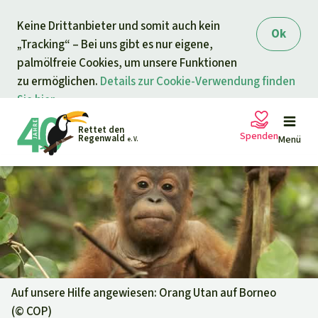
Direkt zum Inhalt
Keine Drittanbieter und somit auch kein
springen
Ok
„Tracking“ – Bei uns gibt es nur eigene,
palmölfreie Cookies, um unsere Funktionen
zu ermöglichen.
Details zur Cookie-Verwendung finden
Sie hier.
Rettet den
Spenden
Regenwald
Menü
e. V.
Petitionen
Ihre Spende hilft
Allgemeine Spende
Projekte
Dringender Spendenaufruf
Info
rmieren
Auf unsere Hilfe angewiesen: Orang Utan auf Borneo
(©
COP
)