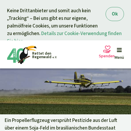
Direkt zum Inhalt
Keine Drittanbieter und somit auch kein
springen
Ok
„Tracking“ – Bei uns gibt es nur eigene,
palmölfreie Cookies, um unsere Funktionen
zu ermöglichen.
Details zur Cookie-Verwendung finden
Sie hier.
Rettet den
Spenden
Regenwald
Menü
e. V.
Petitionen
Ihre Spende hilft
Allgemeine Spende
Projekte
Dringender Spendenaufruf
Info
rmieren
Ein Propellerflugzeug versprüht Pestizide aus der Luft
über einem Soja-Feld im brasilianischen Bundesstaat