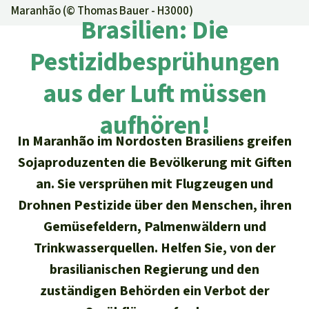
Regenwald-Urkunden
Aktuelles
Maranhão (©
Thomas Bauer - H3000
)
Erfolge
Brasilien: Die
Erfolge
Unsere Themen
Fragen & Antworten
Pestizidbesprühungen
Shop
Der Regenwald
Alle News
Regenwald Report
Testament
aus der Luft müssen
Aktuelle Ausgabe
Klima
Über
uns
Kids
aufhören!
Spendenkonto
Rettet den
Über uns
01/2026
In Maranhão im Nordosten Brasiliens greifen
Biodiversität
Newsletter­anmeldung
Regenwald e. V.
Suche
Der Verein
Sojaproduzenten die Bevölkerung mit Giften
DE11
4306
0967
2025
0541
00
Medien
04/2025
Schutzgebiete
an. Sie versprühen mit Flugzeugen und
GENODEM1GLS
Presse
Deutsch
40 Jahre Vereins­geschichte
GLS Bank
Drohnen Pestizide über den Menschen, ihren
03/2025
Palmöl
Gemüsefeldern, Palmenwäldern und
English
IBAN kopieren
Presse-Echo
Häufige Fragen
Trinkwasserquellen. Helfen Sie, von der
02/2025
Biokraftstoff
Español
brasilianischen Regierung und den
Widget einbinden
Jahresberichte
Spenden für ein Thema
01/2025
zuständigen Behörden ein Verbot der
Tropenholz
Français
Tierschutz
Banner einbinden