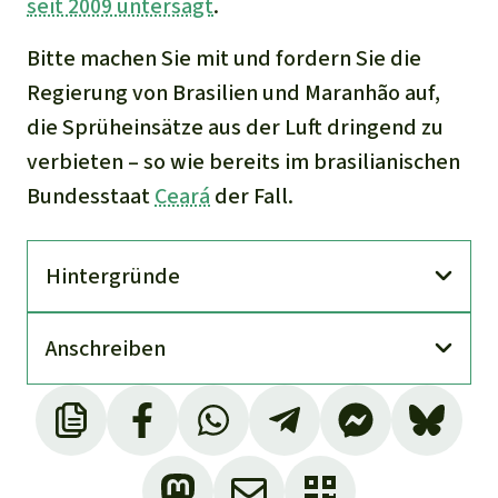
seit 2009 untersagt
.
Bitte machen Sie mit und fordern Sie die
Regierung von Brasilien und Maranhão auf,
die Sprüheinsätze aus der Luft dringend zu
verbieten – so wie bereits im brasilianischen
Bundesstaat
Ceará
der Fall.
Hinter­gründe
An­schreiben
Conselho Estadual de Defesa dos Direitos
Humanos do Maranhão, 3.2024. RELATÓRIO
TÉCNICO DE INSPEÇÃO IN LOCO N° 001/2024: