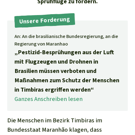
Sprühflüge zu fordern.
Stiftung
Spenden für eine Region
Ältere Ausgaben
Aluminium
Italiano
Südostasien
Waldschutz
Freianzeigen
Kontakt
Unsere Forderung
Gold
Português
Afrika
Schutz von Indigenen
Transparenz
An: An die brasilianische Bundesregierung, an die
Fleisch und Soja
Regierung von Maranhao
Indonesia
Lateinamerika
„Pestizid-Besprühungen aus der Luft
Landraub
mit Flugzeugen und Drohnen in
Brasilien müssen verboten und
Wilderei
Maßnahmen zum Schutz der Menschen
in Timbiras ergriffen werden“
Staudämme
Ganzes Anschreiben lesen
Straßen
Die Menschen im Bezirk Timbiras im
Zement und Beton
Bundesstaat Maranhão klagen, dass