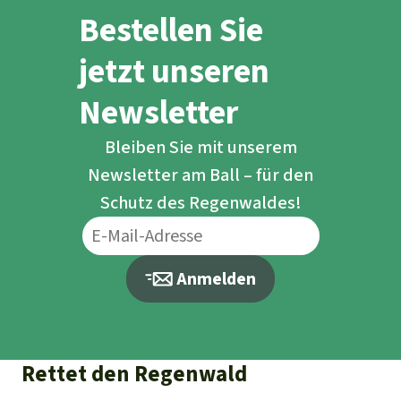
dungen-misereor/oecd-beschwerde-gegen-
Bestellen Sie
bayer-ag
jetzt unseren
Europaean Center for Constitutional and
Human Rights (ECCHR), 25/4/2024. Bayers
Newsletter
Agrarmodell in Südamerika verstößt gegen
Bleiben Sie mit unserem
OECD-Leitsätze:
Newsletter am Ball – für den
https://www.ecchr.eu/fall/bayers-
Schutz des Regenwaldes!
agrarmodell-in-suedamerika-verstoesst-
gegen-oecd-leitsaetze/
Anmelden
Rettet den Regenwald