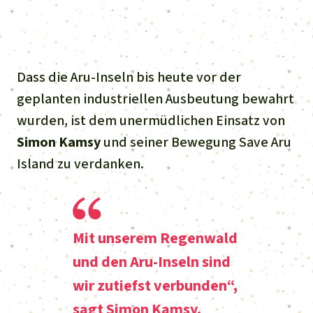
Stiftung
Spenden für eine Region
Ältere Ausgaben
Aluminium
Italiano
Südostasien
Waldschutz
Freianzeigen
Kontakt
Gold
Português
Afrika
Schutz von Indigenen
Dass die Aru-Inseln bis heute vor der
Transparenz
Fleisch und Soja
geplanten industriellen Ausbeutung bewahrt
Indonesia
Lateinamerika
wurden, ist dem unermüdlichen Einsatz von
Landraub
Simon Kamsy
und seiner Bewegung
Save Aru
Island
zu verdanken.
Wilderei
Staudämme
Mit unserem Regenwald
Straßen
und den Aru-Inseln sind
wir zutiefst verbunden“,
Zement und Beton
sagt Simon Kamsy.