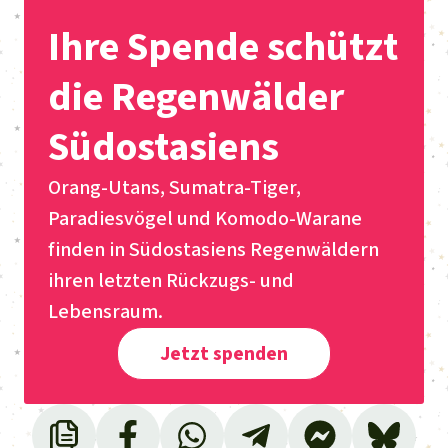
Ihre Spende schützt
die Regenwälder
Südostasiens
Orang-Utans, Sumatra-Tiger,
Paradiesvögel und Komodo-Warane
finden in Südostasiens Regenwäldern
ihren letzten Rückzugs- und
Lebensraum.
Jetzt spenden