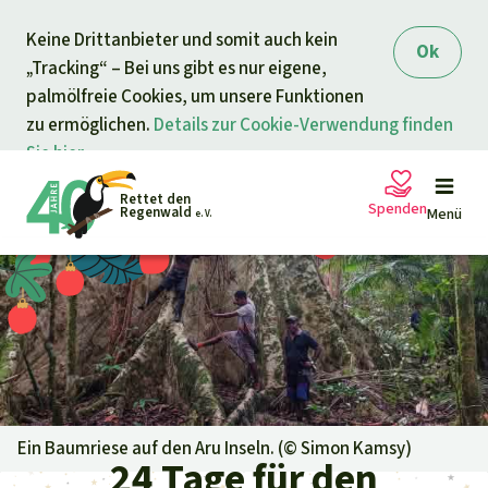
Direkt zum Inhalt
Keine Drittanbieter und somit auch kein
springen
Ok
„Tracking“ – Bei uns gibt es nur eigene,
palmölfreie Cookies, um unsere Funktionen
zu ermöglichen.
Details zur Cookie-Verwendung finden
Sie hier.
Rettet den
Spenden
Regenwald
Menü
e. V.
Petitionen
Ihre Spende hilft
Allgemeine Spende
Projekte
Dringender Spendenaufruf
Info
rmieren
Ein Baumriese auf den Aru Inseln. (©
Simon Kamsy
)
24 Tage für den