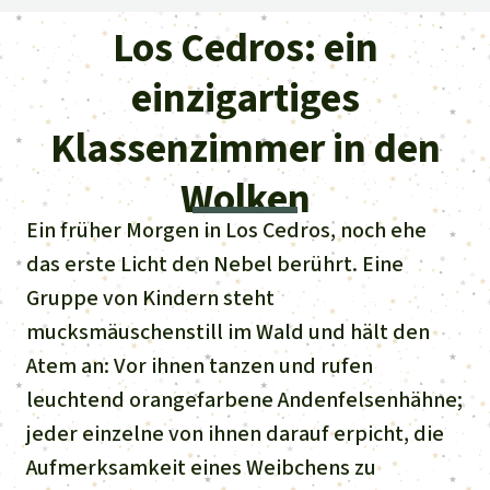
Regenwald-Urkunden
Aktuelles
Erfolge
Los Cedros: ein
Erfolge
Unsere Themen
Fragen & Antworten
einzigartiges
Shop
Der Regenwald
Alle News
Regenwald Report
Testament
Klassenzimmer in den
Aktuelle Ausgabe
Klima
Über
uns
Kids
Wolken
Spendenkonto
Rettet den
Über uns
01/2026
Biodiversität
Newsletter­anmeldung
Ein früher Morgen in Los Cedros, noch ehe
Regenwald e. V.
Suche
Der Verein
DE11
4306
0967
2025
0541
00
das erste Licht den Nebel berührt. Eine
Medien
04/2025
Schutzgebiete
GENODEM1GLS
Gruppe von Kindern steht
Presse
Deutsch
40 Jahre Vereins­geschichte
GLS Bank
mucksmäuschenstill im Wald und hält den
03/2025
Palmöl
English
IBAN kopieren
Atem an: Vor ihnen tanzen und rufen
Presse-Echo
Häufige Fragen
02/2025
leuchtend orangefarbene Andenfelsenhähne;
Biokraftstoff
Español
Widget einbinden
jeder einzelne von ihnen darauf erpicht, die
Jahresberichte
Spenden für ein Thema
01/2025
Tropenholz
Aufmerksamkeit eines Weibchens zu
Français
Tierschutz
Banner einbinden