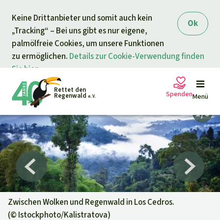
Direkt zum Inhalt
Keine Drittanbieter und somit auch kein
springen
Ok
„Tracking“ – Bei uns gibt es nur eigene,
palmölfreie Cookies, um unsere Funktionen
zu ermöglichen.
Details zur Cookie-Verwendung finden
Sie hier.
Rettet den
Spenden
Regenwald
Menü
e. V.
Petitionen
Ihre Spende hilft
Allgemeine Spende
Projekte
Dringender Spendenaufruf
Info
rmieren
Zwischen Wolken und Regenwald in Los Cedros.
(©
Istockphoto/Kalistratova
)