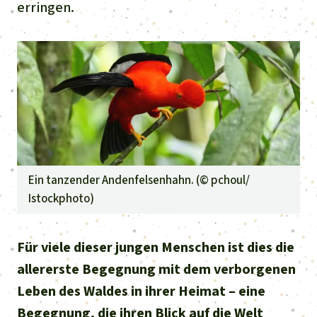
Stiftung
erringen.
Spenden für eine Region
Ältere Ausgaben
Aluminium
Italiano
Südostasien
Waldschutz
Freianzeigen
Kontakt
Gold
Português
Afrika
Schutz von Indigenen
Transparenz
Fleisch und Soja
Indonesia
Lateinamerika
Landraub
Wilderei
Ein tanzender Andenfelsenhahn. (©
pchoul/
Istockphoto
)
Staudämme
Für viele dieser jungen Menschen ist dies die
Straßen
allererste Begegnung mit dem verborgenen
Leben des Waldes in ihrer Heimat – eine
Zement und Beton
Begegnung, die ihren Blick auf die Welt