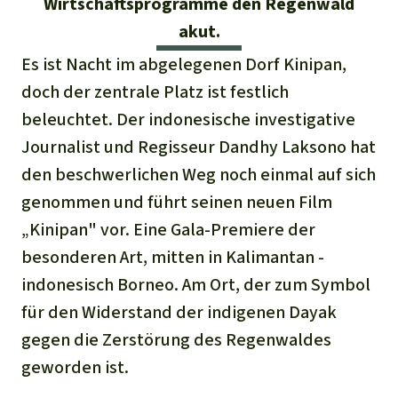
Wirtschaftsprogramme den Regenwald
Stiftung
Spenden für eine Region
Ältere Ausgaben
Aluminium
akut.
Italiano
Südostasien
Waldschutz
Freianzeigen
Kontakt
Es ist Nacht im abgelegenen Dorf Kinipan,
Gold
Português
doch der zentrale Platz ist festlich
Afrika
Schutz von Indigenen
Transparenz
beleuchtet. Der indonesische investigative
Fleisch und Soja
Indonesia
Lateinamerika
Journalist und Regisseur Dandhy Laksono hat
Landraub
den beschwerlichen Weg noch einmal auf sich
genommen und führt seinen neuen Film
Wilderei
„Kinipan" vor. Eine Gala-Premiere der
besonderen Art, mitten in Kalimantan -
Staudämme
indonesisch Borneo. Am Ort, der zum Symbol
für den Widerstand der indigenen Dayak
Straßen
gegen die Zerstörung des Regenwaldes
geworden ist.
Zement und Beton