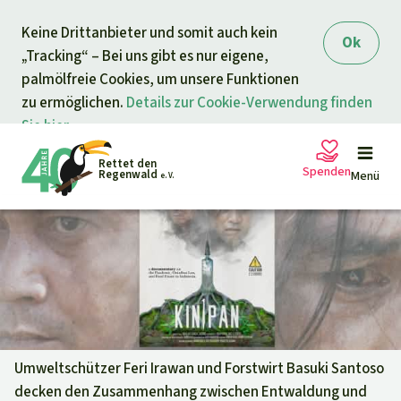
Direkt zum Inhalt
Keine Drittanbieter und somit auch kein
springen
Ok
„Tracking“ – Bei uns gibt es nur eigene,
palmölfreie Cookies, um unsere Funktionen
zu ermöglichen.
Details zur Cookie-Verwendung finden
Sie hier.
Rettet den
Spenden
Regenwald
Menü
e. V.
Petitionen
Ihre Spende hilft
Allgemeine Spende
Projekte
Dringender Spendenaufruf
Info
rmieren
Umweltschützer Feri Irawan und Forstwirt Basuki Santoso
decken den Zusammenhang zwischen Entwaldung und