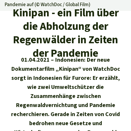
Regenwald-Urkunden
Aktuelles
Pandemie auf (©
WatchDoc / Global Film
)
Erfolge
Kinipan - ein Film über
Erfolge
Unsere Themen
Fragen & Antworten
die Abholzung der
Shop
Der Regenwald
Alle News
Regenwald Report
Testament
Regenwälder in Zeiten
Aktuelle Ausgabe
Klima
Über
uns
Kids
der Pandemie
Spendenkonto
Rettet den
Über uns
01/2026
01.04.2021
Indonesien: Der neue
Biodiversität
Newsletter­anmeldung
Regenwald e. V.
Suche
Der Verein
Dokumentarfilm „Kinipan“ von WatchDoc
DE11
4306
0967
2025
0541
00
Medien
04/2025
Schutzgebiete
sorgt in Indonesien für Furore: Er erzählt,
GENODEM1GLS
Presse
Deutsch
40 Jahre Vereins­geschichte
GLS Bank
wie zwei Umweltschützer die
03/2025
Palmöl
Zusammenhänge zwischen
English
IBAN kopieren
Presse-Echo
Häufige Fragen
Regenwaldvernichtung und Pandemie
02/2025
Biokraftstoff
Español
recherchieren. Gerade in Zeiten von Covid
Widget einbinden
Jahresberichte
Spenden für ein Thema
01/2025
bedrohen neue Gesetze und
Tropenholz
Français
Tierschutz
Banner einbinden