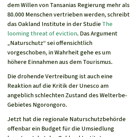
Stiftung
Spenden für eine Region
dem Willen von Tansanias Regierung mehr als
Ältere Ausgaben
Aluminium
Italiano
80.000 Menschen vertrieben werden, schreibt
Südostasien
Waldschutz
Freianzeigen
Kontakt
das Oakland Institute in der Studie
The
Gold
Português
Afrika
Schutz von Indigenen
looming threat of eviction
. Das Argument
Transparenz
„Naturschutz“ sei offensichtlich
Fleisch und Soja
Indonesia
Lateinamerika
vorgeschoben, in Wahrheit gehe es um
Landraub
höhere Einnahmen aus dem Tourismus.
Die drohende Vertreibung ist auch eine
Wilderei
Reaktion auf die Kritik der Unesco am
Staudämme
angeblich schlechten Zustand des Welterbe-
Gebietes Ngorongoro.
Straßen
Jetzt hat die regionale Naturschutzbehörde
Zement und Beton
offenbar ein Budget für die Umsiedlung