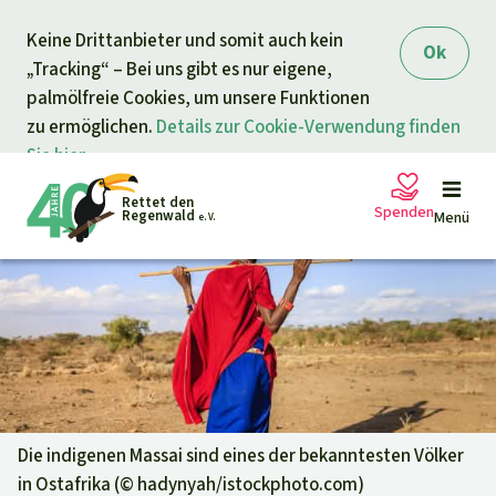
Direkt zum Inhalt
Keine Drittanbieter und somit auch kein
springen
Ok
„Tracking“ – Bei uns gibt es nur eigene,
palmölfreie Cookies, um unsere Funktionen
zu ermöglichen.
Details zur Cookie-Verwendung finden
Sie hier.
Rettet den
Spenden
Regenwald
Menü
e. V.
Petitionen
Ihre Spende hilft
Allgemeine Spende
Projekte
Dringender Spendenaufruf
Info
rmieren
Die indigenen Massai sind eines der bekanntesten Völker
in Ostafrika (©
hadynyah/istockphoto.com
)