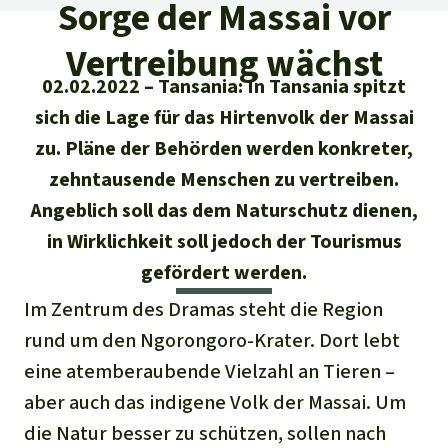
Regenwald-Urkunden
Sorge der Massai vor
Aktuelles
Erfolge
Erfolge
Vertreibung wächst
Unsere Themen
Fragen & Antworten
02.02.2022
Tansania: In Tansania spitzt
Shop
Der Regenwald
Alle News
Regenwald Report
Testament
sich die Lage für das Hirtenvolk der Massai
Aktuelle Ausgabe
zu. Pläne der Behörden werden konkreter,
Klima
Über
uns
Kids
zehntausende Menschen zu vertreiben.
Spendenkonto
Rettet den
Über uns
01/2026
Biodiversität
Newsletter­anmeldung
Angeblich soll das dem Naturschutz dienen,
Regenwald e. V.
Suche
Der Verein
DE11
4306
0967
2025
0541
00
in Wirklichkeit soll jedoch der Tourismus
Medien
04/2025
Schutzgebiete
GENODEM1GLS
gefördert werden.
Presse
Deutsch
40 Jahre Vereins­geschichte
GLS Bank
03/2025
Im Zentrum des Dramas steht die Region
Palmöl
English
IBAN kopieren
Presse-Echo
rund um den Ngorongoro-Krater. Dort lebt
Häufige Fragen
02/2025
Biokraftstoff
eine atemberaubende Vielzahl an Tieren –
Español
Widget einbinden
Jahresberichte
aber auch das indigene Volk der Massai. Um
Spenden für ein Thema
01/2025
Tropenholz
die Natur besser zu schützen, sollen nach
Français
Tierschutz
Banner einbinden