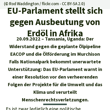
Regenwald-Urkunden
Aktuelles
(©
Rod Waddington / flickr.com - CC BY-SA 2.0
)
Erfolge
EU-Parlament stellt sich
Erfolge
Unsere Themen
Fragen & Antworten
gegen Ausbeutung von
Shop
Der Regenwald
Alle News
Regenwald Report
Testament
Erdöl in Afrika
Aktuelle Ausgabe
Klima
Über
uns
Kids
20.09.2022
Tansania, Uganda: Der
Spendenkonto
Rettet den
Widerstand gegen die geplante Ölpipeline
Über uns
01/2026
Biodiversität
Newsletter­anmeldung
Regenwald e. V.
EACOP und die Ölförderung im Murchison
Suche
Der Verein
DE11
4306
0967
2025
0541
00
Medien
Falls Nationalpark bekommt unerwartete
04/2025
Schutzgebiete
GENODEM1GLS
Unterstützung: Das EU-Parlament warnt in
Presse
Deutsch
40 Jahre Vereins­geschichte
GLS Bank
03/2025
einer Resolution vor den verheerenden
Palmöl
English
IBAN kopieren
Presse-Echo
Häufige Fragen
Folgen der Projekte für die Umwelt und das
02/2025
Biokraftstoff
Klima und verurteilt
Español
Widget einbinden
Jahresberichte
Menschenrechtsverletzungen.
Spenden für ein Thema
01/2025
Tropenholz
Français
Es ist zwar lediglich eine politische
Tierschutz
Banner einbinden