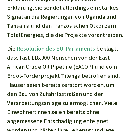
Stiftung
Spenden für eine Region
Ältere Ausgaben
Erklärung, sie sendet allerdings ein starkes
Aluminium
Italiano
Südostasien
Waldschutz
Freianzeigen
Signal an die Regierungen von Uganda und
Kontakt
Gold
Tansania und den französischen Ölkonzern
Português
Afrika
Schutz von Indigenen
Transparenz
TotalEnergies, die die Projekte vorantreiben.
Fleisch und Soja
Indonesia
Lateinamerika
Die
Resolution des EU-Parlaments
beklagt,
Landraub
dass fast 118.000 Menschen von der East
African Crude Oil Pipeline (EACOP) und vom
Wilderei
Erdöl-Förderprojekt Tilenga betroffen sind.
Häuser seien bereits zerstört worden, um
Staudämme
den Bau von Zufahrtsstraßen und der
Verarbeitungsanlage zu ermöglichen. Viele
Straßen
Einwohner:innen seien bereits ohne
angemessene Entschädigung enteignet
Zement und Beton
worden und hätten ihre Lebensgrundlage