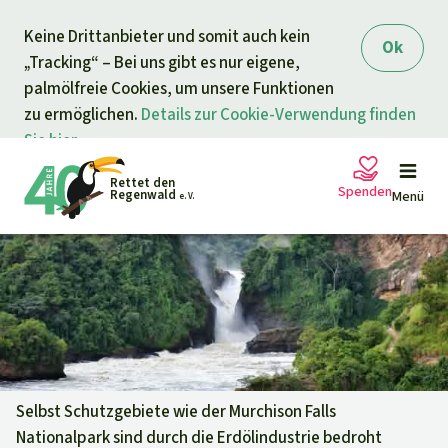
Direkt zum Inhalt
Keine Drittanbieter und somit auch kein
springen
Ok
„Tracking“ – Bei uns gibt es nur eigene,
palmölfreie Cookies, um unsere Funktionen
zu ermöglichen.
Details zur Cookie-Verwendung finden
Sie hier.
Rettet den
Spenden
Regenwald
Menü
e. V.
Petitionen
Ihre Spende hilft
Allgemeine Spende
Projekte
Dringender Spendenaufruf
Info
rmieren
Selbst Schutzgebiete wie der Murchison Falls
Nationalpark sind durch die Erdölindustrie bedroht