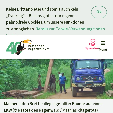
Direkt zum Inhalt
Keine Drittanbieter und somit auch kein
springen
Ok
„Tracking“ – Bei uns gibt es nur eigene,
palmölfreie Cookies, um unsere Funktionen
zu ermöglichen.
Details zur Cookie-Verwendung finden
Sie hier.
Rettet den
Spenden
Regenwald
Menü
e. V.
Petitionen
Ihre Spende hilft
Allgemeine Spende
Projekte
Dringender Spendenaufruf
Info
rmieren
Männer laden Bretter illegal gefällter Bäume auf einen
LKW (©
Rettet den Regenwald / Mathias Rittgerott
)