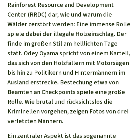
Stiftung
Spenden für eine Region
Rainforest Resource and Development
Ältere Ausgaben
Aluminium
Italiano
Center
(RRDC) dar, wie und warum die
Südostasien
Waldschutz
Freianzeigen
Kontakt
Wälder zerstört werden: Eine immense Rolle
Gold
Português
Afrika
spiele dabei der illegale Holzeinschlag. Der
Schutz von Indigenen
Transparenz
finde im großen Stil am helllichten Tage
Fleisch und Soja
Indonesia
Lateinamerika
statt. Odey Oyama spricht von einem Kartell,
Landraub
das sich von den Holzfällern mit Motorsägen
bis hin zu Politikern und Hintermännern im
Wilderei
Ausland erstrecke. Bestechung etwa von
Beamten an Checkpoints spiele eine große
Staudämme
Rolle. Wie brutal und rücksichtslos die
Kriminellen vorgehen, zeigen Fotos von drei
Straßen
verletzten Männern.
Zement und Beton
Ein zentraler Aspekt ist das sogenannte