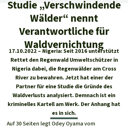
Regenwald-Urkunden
Studie „Verschwindende
Aktuelles
Erfolge
Erfolge
Wälder“ nennt
Unsere Themen
Fragen & Antworten
Shop
Der Regenwald
Verantwortliche für
Alle News
Regenwald Report
Testament
Waldvernichtung
Aktuelle Ausgabe
Klima
Über
uns
Kids
17.10.2022
Nigeria: Seit 2016 unterstützt
Spendenkonto
Rettet den
Über uns
01/2026
Biodiversität
Rettet den Regenwald Umweltschützer in
Newsletter­anmeldung
Regenwald e. V.
Suche
Der Verein
DE11
4306
0967
2025
0541
00
Nigeria dabei, die Regenwälder am Cross
Medien
04/2025
Schutzgebiete
GENODEM1GLS
River zu bewahren. Jetzt hat einer der
Presse
Deutsch
40 Jahre Vereins­geschichte
GLS Bank
Partner für eine Studie die Gründe des
03/2025
Palmöl
English
IBAN kopieren
Waldverlusts analysiert. Demnach ist ein
Presse-Echo
Häufige Fragen
kriminelles Kartell am Werk. Der Anhang hat
02/2025
Biokraftstoff
Español
Widget einbinden
es in sich.
Jahresberichte
Spenden für ein Thema
01/2025
Tropenholz
Auf 30 Seiten legt Odey Oyama vom
Français
Tierschutz
Banner einbinden