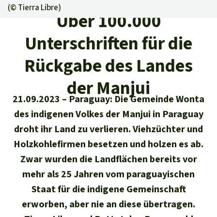
Regenwald-Urkunden
Aktuelles
(©
Tierra Libre
)
Erfolge
Über 100.000
Erfolge
Unsere Themen
Fragen & Antworten
Unterschriften für die
Shop
Der Regenwald
Alle News
Regenwald Report
Testament
Rückgabe des Landes
Aktuelle Ausgabe
Klima
Über
uns
Kids
der Manjui
Spendenkonto
Rettet den
Über uns
01/2026
21.09.2023
Paraguay: Die Gemeinde Wonta
Biodiversität
Newsletter­anmeldung
Regenwald e. V.
Suche
Der Verein
des indigenen Volkes der Manjui in Paraguay
DE11
4306
0967
2025
0541
00
Medien
04/2025
Schutzgebiete
droht ihr Land zu verlieren. Viehzüchter und
GENODEM1GLS
Presse
Deutsch
40 Jahre Vereins­geschichte
GLS Bank
Holzkohlefirmen besetzen und holzen es ab.
03/2025
Palmöl
Zwar wurden die Landflächen bereits vor
English
IBAN kopieren
Presse-Echo
Häufige Fragen
mehr als 25 Jahren vom paraguayischen
02/2025
Biokraftstoff
Español
Staat für die indigene Gemeinschaft
Widget einbinden
Jahresberichte
Spenden für ein Thema
01/2025
erworben, aber nie an diese übertragen.
Tropenholz
Français
Tierschutz
Banner einbinden