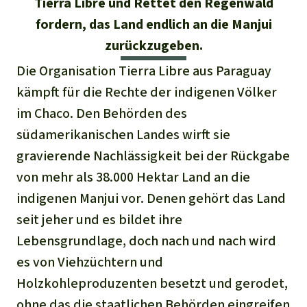
Tierra Libre und Rettet den Regenwald
Stiftung
Spenden für eine Region
Ältere Ausgaben
Aluminium
fordern, das Land endlich an die Manjui
Italiano
Südostasien
Waldschutz
Freianzeigen
Kontakt
zurückzugeben.
Gold
Português
Die Organisation Tierra Libre aus Paraguay
Afrika
Schutz von Indigenen
Transparenz
kämpft für die Rechte der indigenen Völker
Fleisch und Soja
Indonesia
Lateinamerika
im Chaco. Den Behörden des
Landraub
südamerikanischen Landes wirft sie
gravierende Nachlässigkeit bei der Rückgabe
Wilderei
von mehr als 38.000 Hektar Land an die
indigenen Manjui vor. Denen gehört das Land
Staudämme
seit jeher und es bildet ihre
Lebensgrundlage, doch nach und nach wird
Straßen
es von Viehzüchtern und
Holzkohleproduzenten besetzt und gerodet,
Zement und Beton
ohne das die staatlichen Behörden eingreifen