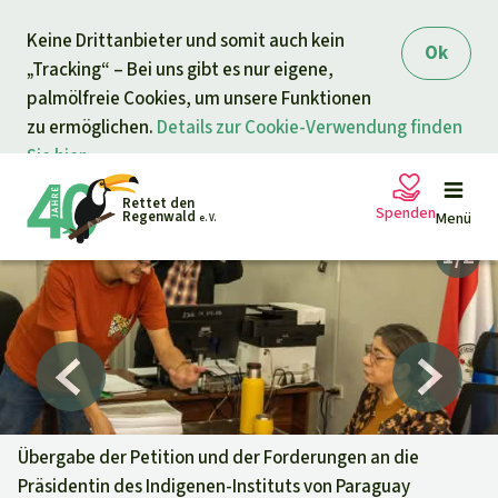
Direkt zum Inhalt
Keine Drittanbieter und somit auch kein
springen
Ok
„Tracking“ – Bei uns gibt es nur eigene,
palmölfreie Cookies, um unsere Funktionen
zu ermöglichen.
Details zur Cookie-Verwendung finden
Sie hier.
Rettet den
Spenden
Regenwald
Menü
e. V.
Petitionen
Ihre Spende hilft
Allgemeine Spende
Projekte
Dringender Spendenaufruf
Info
rmieren
Übergabe der Petition und der Forderungen an die
Präsidentin des Indigenen-Instituts von Paraguay