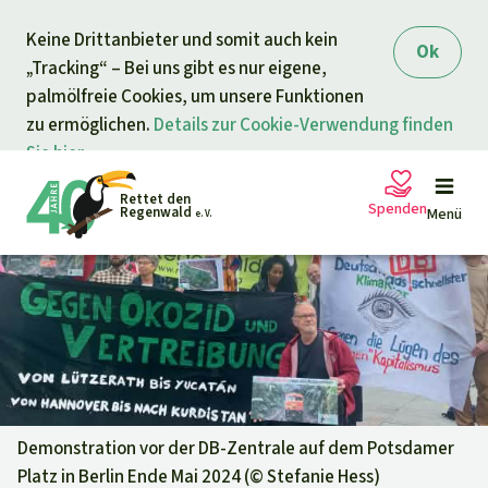
Direkt zum Inhalt
Keine Drittanbieter und somit auch kein
springen
Ok
„Tracking“ – Bei uns gibt es nur eigene,
palmölfreie Cookies, um unsere Funktionen
zu ermöglichen.
Details zur Cookie-Verwendung finden
Sie hier.
Rettet den
Spenden
Regenwald
Menü
e. V.
Petitionen
Ihre Spende hilft
Allgemeine Spende
Projekte
Dringender Spendenaufruf
Info
rmieren
Demonstration vor der DB-Zentrale auf dem Potsdamer
Platz in Berlin Ende Mai 2024 (©
Stefanie Hess
)