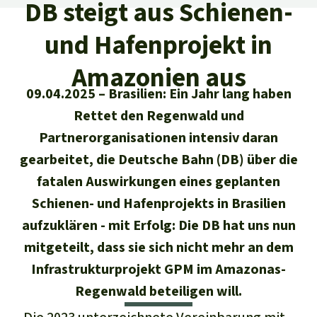
Regenwald-Urkunden
DB steigt aus Schienen-
Aktuelles
Erfolge
Erfolge
und Hafenprojekt in
Unsere Themen
Fragen & Antworten
Shop
Der Regenwald
Amazonien aus
Alle News
Regenwald Report
Testament
09.04.2025
Brasilien: Ein Jahr lang haben
Aktuelle Ausgabe
Klima
Über
uns
Kids
Rettet den Regenwald und
Spendenkonto
Rettet den
Partnerorganisationen intensiv daran
Über uns
01/2026
Biodiversität
Newsletter­anmeldung
Regenwald e. V.
gearbeitet, die Deutsche Bahn (DB) über die
Suche
Der Verein
DE11
4306
0967
2025
0541
00
Medien
04/2025
fatalen Auswirkungen eines geplanten
Schutzgebiete
GENODEM1GLS
Presse
Schienen- und Hafenprojekts in Brasilien
Deutsch
40 Jahre Vereins­geschichte
GLS Bank
03/2025
Palmöl
aufzuklären - mit Erfolg: Die DB hat uns nun
English
IBAN kopieren
Presse-Echo
Häufige Fragen
mitgeteilt, dass sie sich nicht mehr an dem
02/2025
Biokraftstoff
Infrastrukturprojekt GPM im Amazonas-
Español
Widget einbinden
Jahresberichte
Spenden für ein Thema
Regenwald beteiligen will.
01/2025
Tropenholz
Français
Tierschutz
Banner einbinden