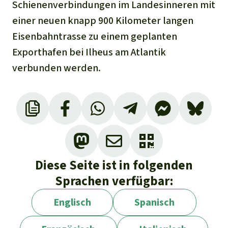
Schienenverbindungen im Landesinneren mit
einer neuen knapp 900 Kilometer langen
Eisenbahntrasse zu einem geplanten
Exporthafen bei Ilheus am Atlantik
verbunden werden.
DB E.C.O. Group, 2021. Klimaneutralität für
Eisenerz -Transportrouten in Brasilien:
https://db-engineering-
consulting.com/de/aktuelles/klimaneutralita
Diese Seite ist in folgenden
et-fuer-eisenerz-transportrouten-in-
Sprachen verfügbar:
brasilien/
DB, 14.2.2023. FICO – FIOL y GPM. Corredores
Englisch
Spanisch
férreos multimodales en Brasil con el know-