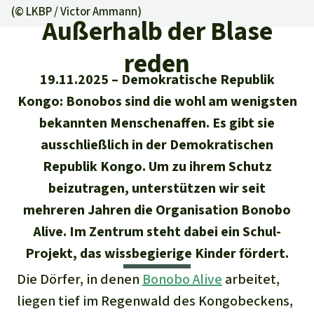
Regenwald-Urkunden
Aktuelles
(©
LKBP / Victor Ammann
)
Erfolge
Außerhalb der Blase
Erfolge
Unsere Themen
Fragen & Antworten
reden
Shop
Der Regenwald
Alle News
Regenwald Report
19.11.2025
Demokratische Republik
Testament
Kongo: Bonobos sind die wohl am wenigsten
Aktuelle Ausgabe
Klima
Über
uns
Kids
bekannten Menschenaffen. Es gibt sie
Spendenkonto
Rettet den
Über uns
01/2026
Biodiversität
ausschließlich in der Demokratischen
Newsletter­anmeldung
Regenwald e. V.
Suche
Der Verein
Republik Kongo. Um zu ihrem Schutz
DE11
4306
0967
2025
0541
00
Medien
04/2025
Schutzgebiete
GENODEM1GLS
beizutragen, unterstützen wir seit
Presse
Deutsch
40 Jahre Vereins­geschichte
GLS Bank
mehreren Jahren die Organisation Bonobo
03/2025
Palmöl
English
Alive. Im Zentrum steht dabei ein Schul-
IBAN kopieren
Presse-Echo
Häufige Fragen
Projekt, das wissbegierige Kinder fördert.
02/2025
Biokraftstoff
Español
Widget einbinden
Die Dörfer, in denen
Bonobo Alive
arbeitet,
Jahresberichte
Spenden für ein Thema
01/2025
Tropenholz
liegen tief im Regenwald des Kongobeckens,
Français
Tierschutz
Banner einbinden