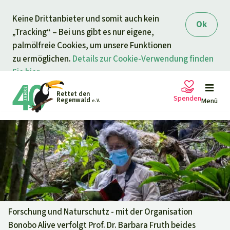
Direkt zum Inhalt
Keine Drittanbieter und somit auch kein
springen
Ok
„Tracking“ – Bei uns gibt es nur eigene,
palmölfreie Cookies, um unsere Funktionen
zu ermöglichen.
Details zur Cookie-Verwendung finden
Sie hier.
Rettet den
Spenden
Regenwald
Menü
e. V.
Petitionen
Ihre Spende hilft
Allgemeine Spende
Projekte
Dringender Spendenaufruf
Info
rmieren
Forschung und Naturschutz - mit der Organisation
Bonobo Alive verfolgt Prof. Dr. Barbara Fruth beides