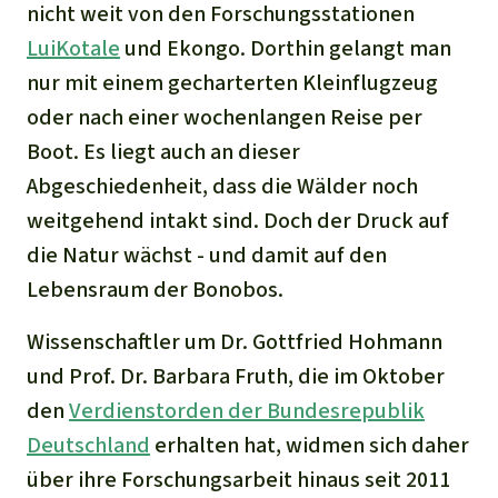
Stiftung
Spenden für eine Region
nicht weit von den Forschungsstationen
Ältere Ausgaben
Aluminium
LuiKotale
und Ekongo. Dorthin gelangt man
Italiano
Südostasien
Waldschutz
Freianzeigen
Kontakt
nur mit einem gecharterten Kleinflugzeug
Gold
Português
Afrika
oder nach einer wochenlangen Reise per
Schutz von Indigenen
Transparenz
Boot. Es liegt auch an dieser
Fleisch und Soja
Indonesia
Lateinamerika
Abgeschiedenheit, dass die Wälder noch
Landraub
weitgehend intakt sind. Doch der Druck auf
die Natur wächst - und damit auf den
Wilderei
Lebensraum der Bonobos.
Staudämme
Wissenschaftler um Dr. Gottfried Hohmann
und Prof. Dr. Barbara Fruth, die im Oktober
Straßen
den
Verdienstorden der Bundesrepublik
Deutschland
erhalten hat, widmen sich daher
Zement und Beton
über ihre Forschungsarbeit hinaus seit 2011