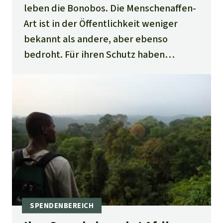
leben die Bonobos. Die Menschenaffen-
Art ist in der Öffentlichkeit weniger
bekannt als andere, aber ebenso
bedroht. Für ihren Schutz haben
Wissenschaftler die Organisation
Bonobo Alive gegründet. Sie bekämpft
die kommerzielle Jagd und unterstützt
in drei Dörfern am Rande des Salonga
Nationalparks Schulkinder, damit auch
sie vom Bonobo-Schutz profitieren.