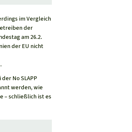
rdings im Vergleich
Betreiben der
ndestag am 26.2.
nien der EU nicht
.
i der No SLAPP
annt werden, wie
 – schließlich ist es