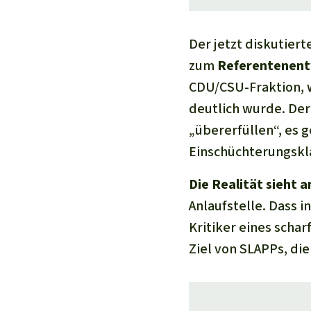
Der jetzt diskutiert
zum
Referentenent
CDU/CSU-Fraktion, 
deutlich wurde. Der
„übererfüllen“, es 
Einschüchterungskl
Die Realität sieht a
Anlaufstelle. Dass
Kritiker eines schar
Ziel von SLAPPs, di