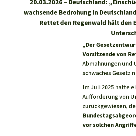
20.03.2026
Deutschland: „Einschüc
wachsende Bedrohung in Deutschland.
Rettet den Regenwald hält den En
Untersch
„
Der Gesetzentwurf 
Vorsitzende von Re
Abmahnungen und Un
schwaches Gesetz n
Im Juli 2025 hatte 
Aufforderung von U
zurückgewiesen, der 
Bundestagsabgeord
vor solchen Angriff