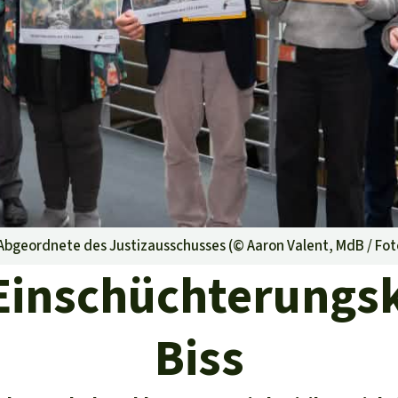
aben
n Abgeordnete des Justizausschusses (©
Aaron Valent, MdB / Foto
Einschüchterungs
Biss