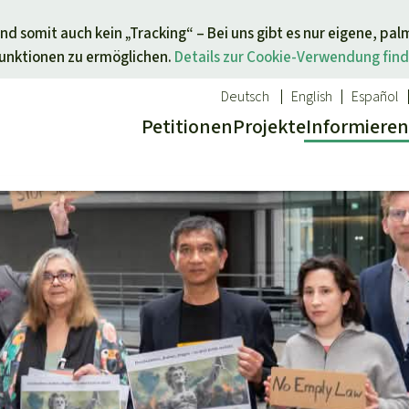
Direkt zum Inhalt springen
nd somit auch kein „Tracking“ – Bei uns gibt es nur eigene, pal
Funktionen zu ermöglichen.
Details zur Cookie-Verwendung find
Deutsch
English
Español
Petitionen
Projekte
Info
rmieren
 Report
ür ein Thema
Aktuelles
Spenden für eine Region
sgabe
Erfolge
Südostasien
Alle News
Afrika
inden
Indigenen
Kids
Lateinamerika
inden
Newsletter­anmeldung