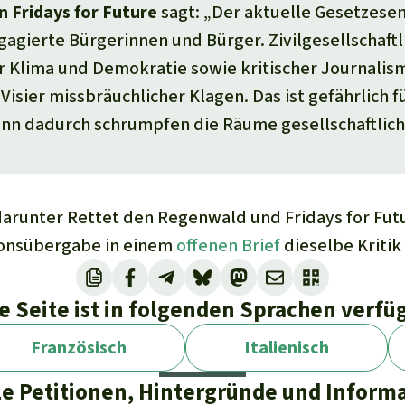
n Fridays for Future
sagt: „Der aktuelle Gesetzesen
gagierte Bürgerinnen und Bürger. Zivilgesellschaftl
 Klima und Demokratie sowie kritischer Journalis
isier missbräuchlicher Klagen. Das ist gefährlich f
nn dadurch schrumpfen die Räume gesellschaftlich
darunter
Rettet den Regenwald
und
Fridays for Fut
tionsübergabe in einem
offenen Brief
dieselbe Kritik
e Seite ist in folgenden Sprachen verfü
Französisch
Italienisch
le Petitionen, Hintergründe und Inform