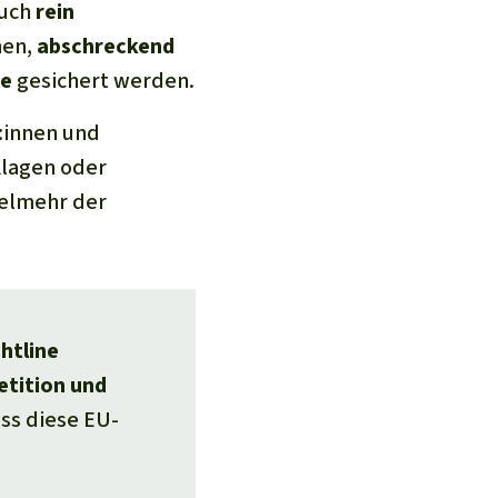
auch
rein
hen,
abschreckend
le
gesichert werden.
r:innen und
Klagen oder
ielmehr der
htline
etition und
ss diese EU-