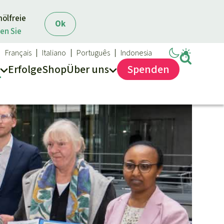
mölfreie
Ok
en Sie
Français
Italiano
Português
Indonesia
Erfolge
Shop
Über
uns
Spenden