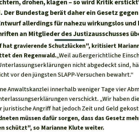
htern, drohen, klagen – so wird Kritik erstick
 Der Bundestag berät daher ein Gesetz gegen 
twurf allerdings für nahezu wirkungslos und 
riften an Mitglieder des Justizausschusses ü
hat gravierende Schutzlücken", kritisiert Marian
ttet den Regenwald.
„Weil außergerichtliche Eins
terlassungserklärungen nicht abgedeckt sind, hät
icht vor den jüngsten SLAPP-Versuchen bewahrt.“
eine Anwaltskanzlei innerhalb weniger Tage vier A
nterlassungserklärungen verschickt. „Wir haben di
juristische Angriff hat jedoch Zeit und Geld gekos
neten müssen dafür sorgen, dass das Gesetz meh
en schützt", so Marianne Klute weiter.