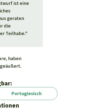
twurf ist eine
iches
mus geraten
ür die
er Teilhabe."
ure
, haben
 geäußert.
gbar:
Portugiesisch
ationen