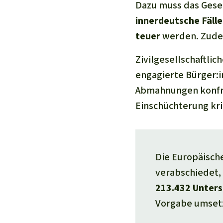
Dazu muss das Gese
innerdeutsche Fäll
teuer
werden. Zude
Zivilgesellschaftlic
engagierte Bürger:i
Abmahnungen konfro
Einschüchterung kr
Die Europäische
verabschiedet, 
213.432 Unters
Vorgabe umset