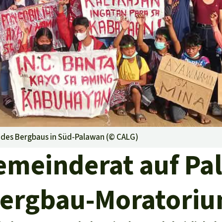
aben
 des Bergbaus in Süd-Palawan (©
CALG
)
emeinderat auf Pa
ergbau-Moratori