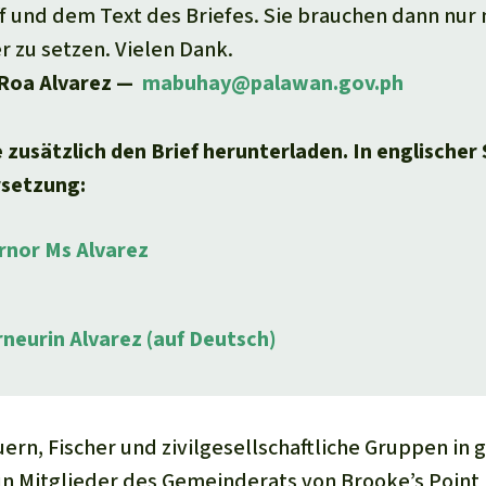
f und dem Text des Briefes. Sie brauchen dann nur 
 zu setzen. Vielen Dank.
Roa Alvarez —
mabuhay@palawan.gov.ph
 zusätzlich den Brief herunterladen. In englischer
rsetzung:
rnor Ms Alvarez
rneurin Alvarez (auf Deutsch)
uern, Fischer und zivilgesellschaftliche Gruppen in
n Mitglieder des Gemeinderats von Brooke’s Point