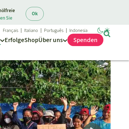
mölfreie
Ok
en Sie
Français
Italiano
Português
Indonesia
Erfolge
Shop
Über
uns
Spenden