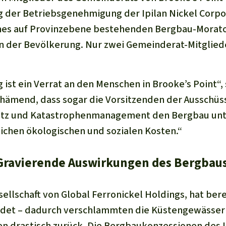
g der Betriebsgenehmigung der Ipilan Nickel Corpo
ines auf Provinzebene bestehenden Bergbau-Morat
in der Bevölkerung. Nur zwei Gemeinderat-Mitglied
ist ein Verrat an den Menschen in Brooke’s Point“, 
eschämend, dass sogar die Vorsitzenden der Ausschüs
tz und Katastrophenmanagement den Bergbau unt
tlichen ökologischen und sozialen Kosten.“
Gravierende Auswirkungen des Bergbau
ellschaft von Global Ferronickel Holdings, hat bere
det – dadurch verschlammten die Küstengewässer
en drastisch zurück. Die Bergbaukonzessionen de