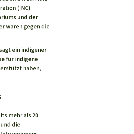
ration (INC)
oriums und der
er waren gegen die
sagt ein indigener
se für indigene
erstützt haben,
s
its mehr als 20
 und die
s Unternehmens