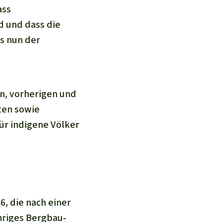
ass
d und dass die
s nun der
en, vorherigen und
ten sowie
ür indigene Völker
, die nach einer
hriges Bergbau-