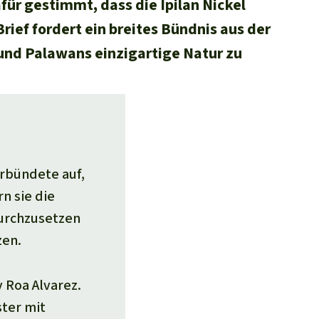
für gestimmt, dass die Ipilan Nickel
ief fordert ein breites Bündnis aus der
 und Palawans einzigartige Natur zu
erbündete auf,
n sie die
urchzusetzen
zen.
 Roa Alvarez.
ster mit