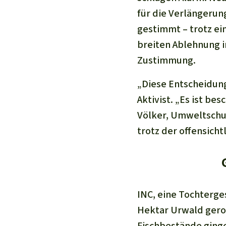
für die Verlängerun
gestimmt – trotz e
breiten Ablehnung 
Zustimmung.
„Diese Entscheidung 
Aktivist. „Es ist b
Völker, Umweltschu
trotz der offensich
INC, eine Tochterges
Hektar Urwald gero
Fischbestände ging