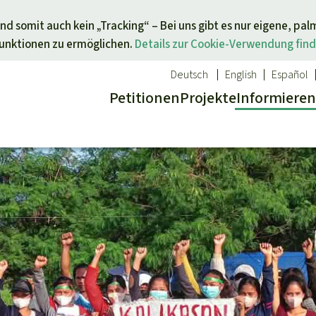
Direkt zum Inhalt springen
nd somit auch kein „Tracking“ – Bei uns gibt es nur eigene, pal
Funktionen zu ermöglichen.
Details zur Cookie-Verwendung find
Deutsch
English
Español
Petitionen
Projekte
Info
rmieren
 Report
ür ein Thema
Aktuelles
Spenden für eine Region
sgabe
Erfolge
Südostasien
Alle News
Afrika
inden
Indigenen
Kids
Lateinamerika
inden
Newsletter­anmeldung