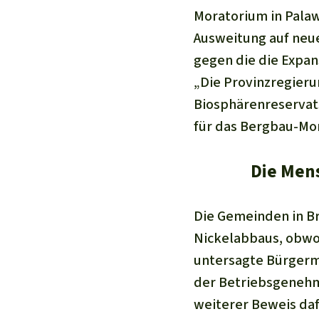
Moratorium in Palaw
Ausweitung auf neue
gegen die die Expan
„Die Provinzregier
Biosphärenreservats
für das Bergbau-Mo
Die Mens
Die Gemeinden in Br
Nickelabbaus, obwoh
untersagte Bürgerm
der Betriebsgenehmi
weiterer Beweis daf