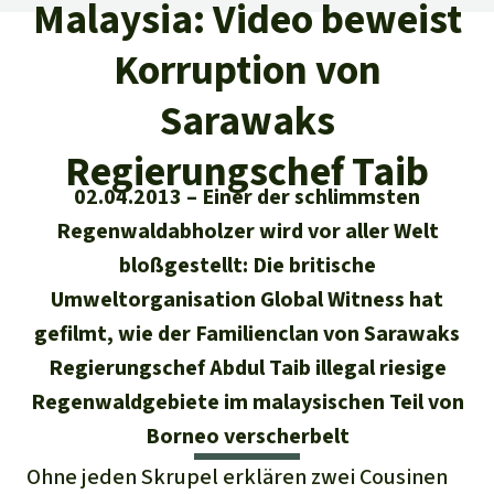
Regenwald-Urkunden
Malaysia: Video beweist
Aktuelles
Erfolge
Erfolge
Korruption von
Unsere Themen
Fragen & Antworten
Shop
Der Regenwald
Sarawaks
Alle News
Regenwald Report
Testament
Regierungschef Taib
Aktuelle Ausgabe
Klima
Über
uns
Kids
02.04.2013
Einer der schlimmsten
Spendenkonto
Rettet den
Über uns
01/2026
Biodiversität
Regenwaldabholzer wird vor aller Welt
Newsletter­anmeldung
Regenwald e. V.
Suche
Der Verein
DE11
4306
0967
2025
0541
00
bloßgestellt: Die britische
Medien
04/2025
Schutzgebiete
GENODEM1GLS
Umweltorganisation Global Witness hat
Presse
Deutsch
40 Jahre Vereins­geschichte
GLS Bank
gefilmt, wie der Familienclan von Sarawaks
03/2025
Palmöl
English
IBAN kopieren
Regierungschef Abdul Taib illegal riesige
Presse-Echo
Häufige Fragen
Regenwaldgebiete im malaysischen Teil von
02/2025
Biokraftstoff
Español
Widget einbinden
Borneo verscherbelt
Jahresberichte
Spenden für ein Thema
01/2025
Tropenholz
Ohne jeden Skrupel erklären zwei Cousinen
Français
Tierschutz
Banner einbinden