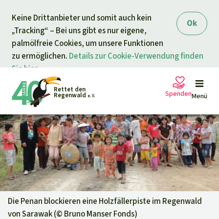
Direkt zum Inhalt
Keine Drittanbieter und somit auch kein
springen
Ok
„Tracking“ – Bei uns gibt es nur eigene,
palmölfreie Cookies, um unsere Funktionen
zu ermöglichen.
Details zur Cookie-Verwendung finden
Sie hier.
Rettet den
Spenden
Regenwald
Menü
e. V.
Petitionen
Ihre Spende hilft
Allgemeine Spende
Projekte
Dringender Spendenaufruf
Info
rmieren
Die Penan blockieren eine Holzfällerpiste im Regenwald
von Sarawak (©
Bruno Manser Fonds
)