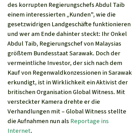
Stiftung
Spenden für eine Region
des korrupten Regierungschefs Abdul Taib
Ältere Ausgaben
Aluminium
Italiano
einem interessierten „Kunden", wie die
Südostasien
Waldschutz
Freianzeigen
Kontakt
gesetzwidrigen Landgeschäfte funktionieren
Gold
Português
Afrika
und wer am Ende dahinter steckt: Ihr Onkel
Schutz von Indigenen
Transparenz
Abdul Taib, Regierungschef von Malaysias
Fleisch und Soja
Indonesia
Lateinamerika
größtem Bundesstaat Sarawak. Doch der
Landraub
vermeintliche Investor, der sich nach dem
Kauf von Regenwaldkonzessionen in Sarawak
Wilderei
erkundigt, ist in Wirklichkeit ein Aktivist der
britischen Organisation Global Witness. Mit
Staudämme
versteckter Kamera drehte er die
Verhandlungen mit – Global Witness stellte
Straßen
die Aufnahmen nun als
Reportage ins
Zement und Beton
Internet
.