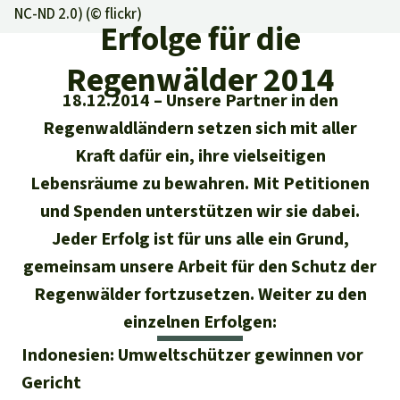
Regenwald-Urkunden
Aktuelles
NC-ND 2.0) (©
flickr
)
Erfolge
Erfolge für die
Erfolge
Unsere Themen
Fragen & Antworten
Regenwälder 2014
Shop
Der Regenwald
Alle News
Regenwald Report
18.12.2014
Unsere Partner in den
Testament
Regenwaldländern setzen sich mit aller
Aktuelle Ausgabe
Klima
Über
uns
Kids
Kraft dafür ein, ihre vielseitigen
Spendenkonto
Rettet den
Über uns
01/2026
Biodiversität
Lebensräume zu bewahren. Mit Petitionen
Newsletter­anmeldung
Regenwald e. V.
Suche
Der Verein
und Spenden unterstützen wir sie dabei.
DE11
4306
0967
2025
0541
00
Medien
04/2025
Schutzgebiete
GENODEM1GLS
Jeder Erfolg ist für uns alle ein Grund,
Presse
Deutsch
40 Jahre Vereins­geschichte
GLS Bank
gemeinsam unsere Arbeit für den Schutz der
03/2025
Palmöl
English
Regenwälder fortzusetzen. Weiter zu den
IBAN kopieren
Presse-Echo
Häufige Fragen
einzelnen Erfolgen:
02/2025
Biokraftstoff
Español
Widget einbinden
Indonesien: Umweltschützer gewinnen vor
Jahresberichte
Spenden für ein Thema
01/2025
Tropenholz
Gericht
Français
Tierschutz
Banner einbinden