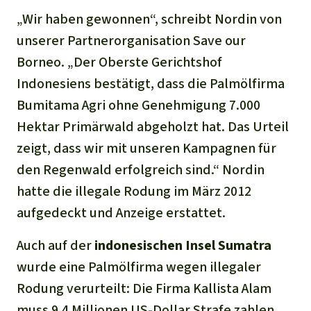
Stiftung
Spenden für eine Region
Ältere Ausgaben
„Wir haben gewonnen“, schreibt Nordin von
Aluminium
Italiano
Südostasien
Waldschutz
Freianzeigen
unserer Partnerorganisation Save our
Kontakt
Gold
Borneo. „Der Oberste Gerichtshof
Português
Afrika
Schutz von Indigenen
Transparenz
Indonesiens bestätigt, dass die Palmölfirma
Fleisch und Soja
Bumitama Agri ohne Genehmigung 7.000
Indonesia
Lateinamerika
Hektar Primärwald abgeholzt hat. Das Urteil
Landraub
zeigt, dass wir mit unseren Kampagnen für
den Regenwald erfolgreich sind.“ Nordin
Wilderei
hatte die illegale Rodung im März 2012
Staudämme
aufgedeckt und Anzeige erstattet.
Auch auf der
indonesischen Insel Sumatra
Straßen
wurde eine Palmölfirma wegen illegaler
Rodung verurteilt: Die Firma Kallista Alam
Zement und Beton
muss 9,4 Millionen US-Dollar Strafe zahlen