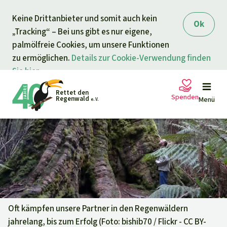
Direkt zum Inhalt
Keine Drittanbieter und somit auch kein
springen
Ok
„Tracking“ – Bei uns gibt es nur eigene,
palmölfreie Cookies, um unsere Funktionen
zu ermöglichen.
Details zur Cookie-Verwendung finden
Sie hier.
Rettet den
Spenden
Regenwald
Menü
e. V.
Petitionen
Ihre Spende hilft
Allgemeine Spende
Projekte
Dringender Spendenaufruf
Info
rmieren
Oft kämpfen unsere Partner in den Regenwäldern
jahrelang, bis zum Erfolg (Foto: bishib70 / Flickr - CC BY-