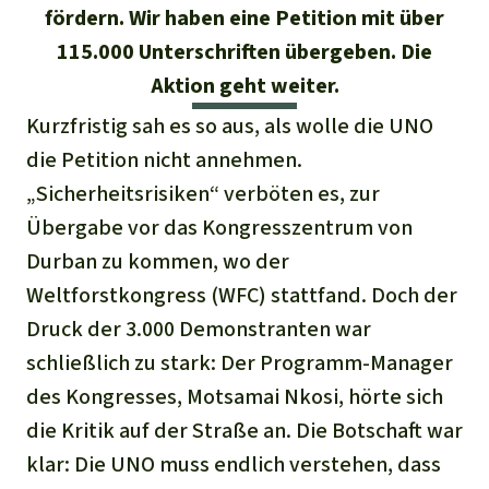
Regenwald-Urkunden
Aktuelles
fördern. Wir haben eine Petition mit über
Erfolge
Erfolge
115.000 Unterschriften übergeben. Die
Unsere Themen
Fragen & Antworten
Aktion geht weiter.
Shop
Der Regenwald
Alle News
Regenwald Report
Testament
Kurzfristig sah es so aus, als wolle die UNO
Aktuelle Ausgabe
die Petition nicht annehmen.
Klima
Über
uns
Kids
„Sicherheitsrisiken“ verböten es, zur
Spendenkonto
Rettet den
Über uns
01/2026
Biodiversität
Übergabe vor das Kongresszentrum von
Newsletter­anmeldung
Regenwald e. V.
Suche
Der Verein
DE11
4306
0967
2025
0541
00
Durban zu kommen, wo der
Medien
04/2025
Schutzgebiete
GENODEM1GLS
Weltforstkongress (WFC) stattfand. Doch der
Presse
Deutsch
40 Jahre Vereins­geschichte
GLS Bank
Druck der 3.000 Demonstranten war
03/2025
Palmöl
English
IBAN kopieren
schließlich zu stark: Der Programm-Manager
Presse-Echo
Häufige Fragen
des Kongresses, Motsamai Nkosi, hörte sich
02/2025
Biokraftstoff
Español
Widget einbinden
die Kritik auf der Straße an. Die Botschaft war
Jahresberichte
Spenden für ein Thema
01/2025
Tropenholz
klar: Die UNO muss endlich verstehen, dass
Français
Tierschutz
Banner einbinden