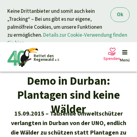
Direkt zum Inhalt
Keine Drittanbieter und somit auch kein
springen
Ok
„Tracking“ – Bei uns gibt es nur eigene,
palmölfreie Cookies, um unsere Funktionen
zu ermöglichen.
Details zur Cookie-Verwendung finden
Sie hier.
Rettet den
Spenden
Regenwald
Menü
e. V.
Demo in Durban:
Petitionen
Ihre Spende hilft
Plantagen sind keine
Allgemeine Spende
Wälder
Projekte
15.09.2015
Tausende Umweltschützer
Dringender Spendenaufruf
verlangten in Durban von der UNO, endlich
Info
rmieren
die Wälder zu schützen statt Plantagen zu