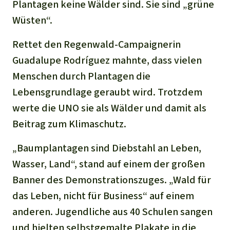
Stiftung
Plantagen keine Wälder sind. Sie sind „grüne
Spenden für eine Region
Ältere Ausgaben
Aluminium
Wüsten“.
Italiano
Südostasien
Waldschutz
Freianzeigen
Kontakt
Gold
Rettet den Regenwald-Campaignerin
Português
Afrika
Schutz von Indigenen
Transparenz
Guadalupe Rodríguez mahnte, dass vielen
Fleisch und Soja
Menschen durch Plantagen die
Indonesia
Lateinamerika
Lebensgrundlage geraubt wird. Trotzdem
Landraub
werte die UNO sie als Wälder und damit als
Beitrag zum Klimaschutz.
Wilderei
„Baumplantagen sind Diebstahl an Leben,
Staudämme
Wasser, Land“, stand auf einem der großen
Banner des Demonstrationszuges. „Wald für
Straßen
das Leben, nicht für Business“ auf einem
anderen. Jugendliche aus 40 Schulen sangen
Zement und Beton
und hielten selbstgemalte Plakate in die