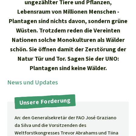
Stiftung
ungezählter Tiere und Pflanzen,
Spenden für eine Region
Ältere Ausgaben
Aluminium
Lebensraum von Millionen Menschen -
Italiano
Südostasien
Waldschutz
Freianzeigen
Kontakt
Plantagen sind nichts davon, sondern grüne
Gold
Wüsten. Trotzdem reden die Vereinten
Português
Afrika
Schutz von Indigenen
Transparenz
Nationen solche Monokulturen als Wälder
Fleisch und Soja
Indonesia
Lateinamerika
schön. Sie öffnen damit der Zerstörung der
Natur Tür und Tor. Sagen Sie der UNO:
Landraub
Plantagen sind keine Wälder.
Wilderei
News und Updates
Staudämme
Unsere Forderung
Straßen
An: den Generalsekretär der FAO José Graziano
da Silva und die Vorsitzenden des
Zement und Beton
Weltforstkongresses Trevor Abrahams und Tiina