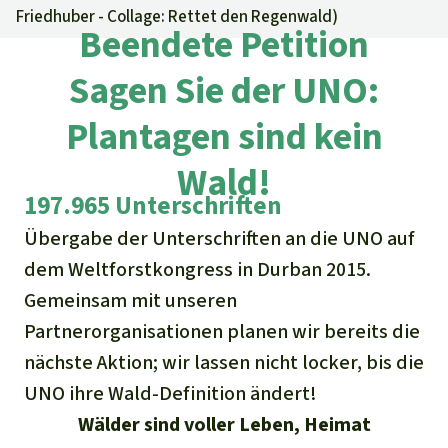
Regenwald-Urkunden
Aktuelles
Friedhuber - Collage: Rettet den Regenwald
)
Erfolge
Beendete Petition
Erfolge
Unsere Themen
Fragen & Antworten
Sagen Sie der UNO:
Shop
Der Regenwald
Alle News
Regenwald Report
Testament
Plantagen sind kein
Aktuelle Ausgabe
Klima
Über
uns
Kids
Wald!
Spendenkonto
Rettet den
Über uns
01/2026
197.965 Unterschriften
Biodiversität
Newsletter­anmeldung
Regenwald e. V.
Suche
Der Verein
Übergabe der Unterschriften an die UNO auf
DE11
4306
0967
2025
0541
00
Medien
04/2025
Schutzgebiete
GENODEM1GLS
dem Weltforstkongress in Durban 2015.
Presse
Deutsch
40 Jahre Vereins­geschichte
GLS Bank
Gemeinsam mit unseren
03/2025
Palmöl
English
Partnerorganisationen planen wir bereits die
IBAN kopieren
Presse-Echo
Häufige Fragen
nächste Aktion; wir lassen nicht locker, bis die
02/2025
Biokraftstoff
Español
UNO ihre Wald-Definition ändert!
Widget einbinden
Jahresberichte
Spenden für ein Thema
01/2025
Wälder sind voller Leben, Heimat
Tropenholz
Français
Tierschutz
Banner einbinden