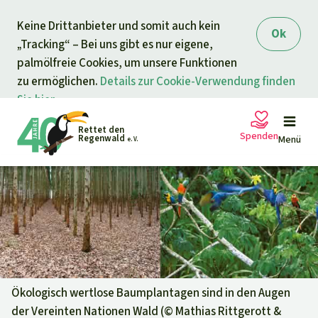
Direkt zum Inhalt
Keine Drittanbieter und somit auch kein
springen
Ok
„Tracking“ – Bei uns gibt es nur eigene,
palmölfreie Cookies, um unsere Funktionen
zu ermöglichen.
Details zur Cookie-Verwendung finden
Sie hier.
Rettet den
Spenden
Regenwald
Menü
e. V.
Petitionen
Ihre Spende hilft
Allgemeine Spende
Projekte
Dringender Spendenaufruf
Info
rmieren
Ökologisch wertlose Baumplantagen sind in den Augen
der Vereinten Nationen Wald (©
Mathias Rittgerott &