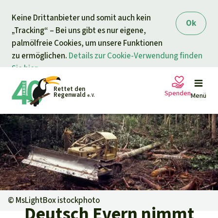
Direkt zum Inhalt
Keine Drittanbieter und somit auch kein
springen
Ok
„Tracking“ – Bei uns gibt es nur eigene,
palmölfreie Cookies, um unsere Funktionen
zu ermöglichen.
Details zur Cookie-Verwendung finden
Sie hier.
Rettet den
Spenden
Regenwald
Menü
e. V.
Petitionen
Ihre Spende hilft
Allgemeine Spende
Projekte
Dringender Spendenaufruf
Info
rmieren
©
MsLightBox istockphoto
Deutsch Evern nimmt