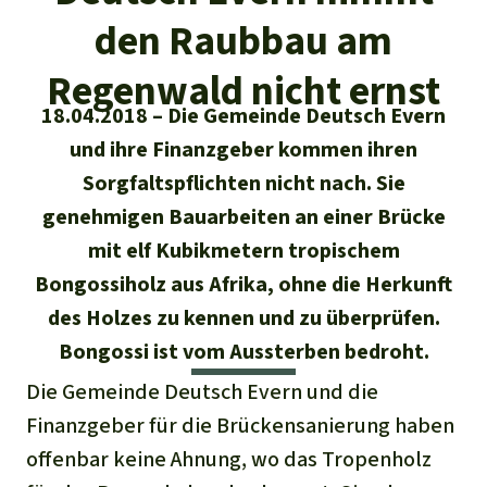
Regenwald-Urkunden
Aktuelles
Erfolge
den Raubbau am
Erfolge
Unsere Themen
Fragen & Antworten
Regenwald nicht ernst
Shop
Der Regenwald
Alle News
18.04.2018
Die Gemeinde Deutsch Evern
Regenwald Report
Testament
und ihre Finanzgeber kommen ihren
Aktuelle Ausgabe
Klima
Über
uns
Kids
Sorgfaltspflichten nicht nach. Sie
Spendenkonto
Rettet den
Über uns
genehmigen Bauarbeiten an einer Brücke
01/2026
Biodiversität
Newsletter­anmeldung
Regenwald e. V.
mit elf Kubikmetern tropischem
Suche
Der Verein
DE11
4306
0967
2025
0541
00
Medien
04/2025
Schutzgebiete
Bongossiholz aus Afrika, ohne die Herkunft
GENODEM1GLS
Presse
Deutsch
40 Jahre Vereins­geschichte
des Holzes zu kennen und zu überprüfen.
GLS Bank
03/2025
Palmöl
Bongossi ist vom Aussterben bedroht.
English
IBAN kopieren
Presse-Echo
Häufige Fragen
Die Gemeinde Deutsch Evern und die
02/2025
Biokraftstoff
Español
Finanzgeber für die Brückensanierung haben
Widget einbinden
Jahresberichte
Spenden für ein Thema
01/2025
offenbar keine Ahnung, wo das Tropenholz
Tropenholz
Français
Tierschutz
Banner einbinden