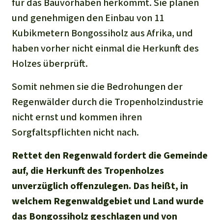
Stiftung
für das Bauvorhaben herkommt. Sie planen
Spenden für eine Region
Ältere Ausgaben
Aluminium
und genehmigen den Einbau von 11
Italiano
Südostasien
Waldschutz
Freianzeigen
Kontakt
Kubikmetern Bongossiholz aus Afrika, und
Gold
haben vorher nicht einmal die Herkunft des
Português
Afrika
Schutz von Indigenen
Transparenz
Holzes überprüft.
Fleisch und Soja
Indonesia
Lateinamerika
Somit nehmen sie die Bedrohungen der
Landraub
Regenwälder durch die Tropenholzindustrie
nicht ernst und kommen ihren
Wilderei
Sorgfaltspflichten nicht nach.
Staudämme
Rettet den Regenwald fordert die Gemeinde
auf, die Herkunft des Tropenholzes
Straßen
unverzüglich offenzulegen. Das heißt, in
welchem Regenwaldgebiet und Land wurde
Zement und Beton
das Bongossiholz geschlagen und von