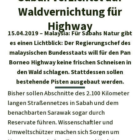
Regenwald-Urkunden
Aktuelles
Erfolge
Waldvernichtung für
Erfolge
Unsere Themen
Fragen & Antworten
Highway
Shop
Der Regenwald
Alle News
15.04.2019
Malaysia: Für Sabahs Natur gibt
Regenwald Report
Testament
es einen Lichtblick: Der Regierungschef des
Aktuelle Ausgabe
Klima
Über
uns
Kids
malaysischen Bundesstaats will für den Pan
Spendenkonto
Rettet den
Über uns
Borneo Highway keine frischen Schneisen in
01/2026
Biodiversität
Newsletter­anmeldung
Regenwald e. V.
den Wald schlagen. Stattdessen sollen
Suche
Der Verein
DE11
4306
0967
2025
0541
00
Medien
04/2025
Schutzgebiete
bestehende Pisten ausgebaut werden.
GENODEM1GLS
Presse
Deutsch
40 Jahre Vereins­geschichte
GLS Bank
Bisher sollen Abschnitte des 2.100 Kilometer
03/2025
Palmöl
English
langen Straßennetzes in Sabah und dem
IBAN kopieren
Presse-Echo
Häufige Fragen
benachbarten Sarawak sogar durch
02/2025
Biokraftstoff
Español
Reservate führen. Wissenschaftler und
Widget einbinden
Jahresberichte
Spenden für ein Thema
01/2025
Umweltschützer machen sich Sorgen um
Tropenholz
Français
Tierschutz
Banner einbinden