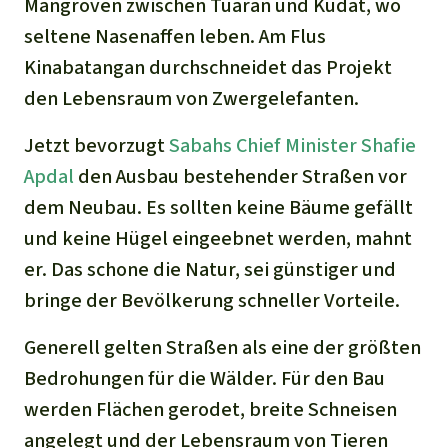
Stiftung
Mangroven zwischen Tuaran und Kudat, wo
Spenden für eine Region
Ältere Ausgaben
Aluminium
seltene Nasenaffen leben. Am Flus
Italiano
Südostasien
Waldschutz
Freianzeigen
Kontakt
Kinabatangan durchschneidet das Projekt
Gold
den Lebensraum von Zwergelefanten.
Português
Afrika
Schutz von Indigenen
Transparenz
Fleisch und Soja
Jetzt bevorzugt
Sabahs Chief Minister Shafie
Indonesia
Lateinamerika
Apdal
den Ausbau bestehender Straßen vor
Landraub
dem Neubau. Es sollten keine Bäume gefällt
und keine Hügel eingeebnet werden, mahnt
Wilderei
er. Das schone die Natur, sei günstiger und
bringe der Bevölkerung schneller Vorteile.
Staudämme
Generell gelten Straßen als eine der größten
Straßen
Bedrohungen für die Wälder. Für den Bau
werden Flächen gerodet, breite Schneisen
Zement und Beton
angelegt und der Lebensraum von Tieren