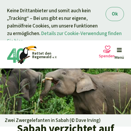
Direkt zum Inhalt
Keine Drittanbieter und somit auch kein
springen
Ok
„Tracking“ – Bei uns gibt es nur eigene,
palmölfreie Cookies, um unsere Funktionen
zu ermöglichen.
Details zur Cookie-Verwendung finden
Sie hier.
Rettet den
Spenden
Regenwald
Menü
e. V.
Petitionen
Ihre Spende hilft
Allgemeine Spende
Projekte
Dringender Spendenaufruf
Info
rmieren
Zwei Zwergelefanten in Sabah (©
Dave Irving
)
Sabah verzichtet auf