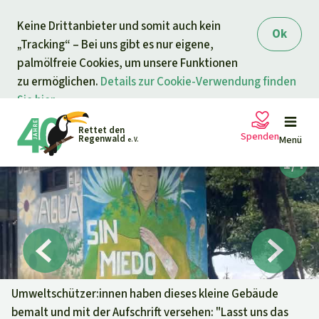
Direkt zum Inhalt
Keine Drittanbieter und somit auch kein
springen
Ok
„Tracking“ – Bei uns gibt es nur eigene,
palmölfreie Cookies, um unsere Funktionen
zu ermöglichen.
Details zur Cookie-Verwendung finden
Sie hier.
Rettet den
Spenden
Regenwald
Menü
e. V.
Petitionen
Ihre Spende hilft
Allgemeine Spende
Projekte
Dringender Spendenaufruf
Info
rmieren
Umweltschützer:innen haben dieses kleine Gebäude
bemalt und mit der Aufschrift versehen: "Lasst uns das