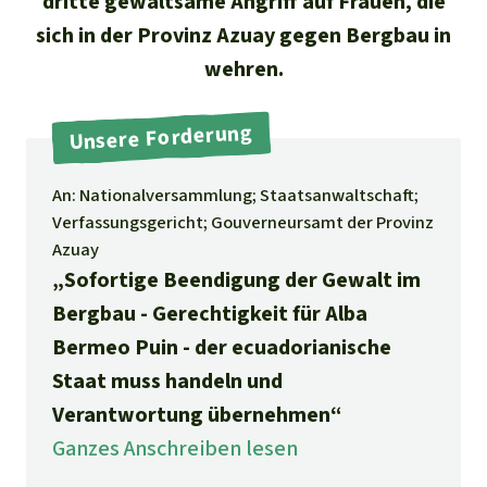
dritte gewaltsame Angriff auf Frauen, die
Stiftung
Spenden für eine Region
Ältere Ausgaben
Aluminium
sich in der Provinz Azuay gegen Bergbau in
Italiano
Südostasien
Waldschutz
Freianzeigen
Kontakt
wehren.
Gold
Português
Afrika
Schutz von Indigenen
Transparenz
Unsere Forderung
Fleisch und Soja
Indonesia
Lateinamerika
An: Nationalversammlung; Staatsanwaltschaft;
Landraub
Verfassungsgericht; Gouverneursamt der Provinz
Azuay
Wilderei
„Sofortige Beendigung der Gewalt im
Bergbau - Gerechtigkeit für Alba
Staudämme
Bermeo Puin - der ecuadorianische
Staat muss handeln und
Straßen
Verantwortung übernehmen“
Ganzes Anschreiben lesen
Zement und Beton