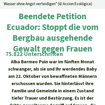
Regenwald-Urkunden
Aktuelles
Wasser ohne Angst verteidigen" (©
Accion Ecológica
)
Erfolge
Erfolge
Unsere Themen
Beendete Petition
Fragen & Antworten
Shop
Der Regenwald
Alle News
Ecuador: Stoppt die vom
Regenwald Report
Testament
Aktuelle Ausgabe
Klima
Bergbau ausgehende
Über
uns
Kids
Spendenkonto
Rettet den
Über uns
Gewalt gegen Frauen
01/2026
Biodiversität
Newsletter­anmeldung
Regenwald e. V.
75.822 Unterschriften
Suche
Der Verein
DE11
4306
0967
2025
0541
00
Medien
04/2025
Schutzgebiete
Alba Bermeo Puin war im fünften Monat
GENODEM1GLS
Presse
Deutsch
40 Jahre Vereins­geschichte
GLS Bank
schwanger, als sie und ihr werdendes Baby
03/2025
Palmöl
am 22. Oktober von bewaffneten Männern
English
IBAN kopieren
Presse-Echo
Häufige Fragen
erschossen wurden. Sie hinterlässt ihre
02/2025
Biokraftstoff
Español
Familie und Gemeinde in einem Zustand
Widget einbinden
Jahresberichte
Spenden für ein Thema
tiefer Trauer und Bestürzung. Es ist der
01/2025
Tropenholz
Français
Tierschutz
Banner einbinden