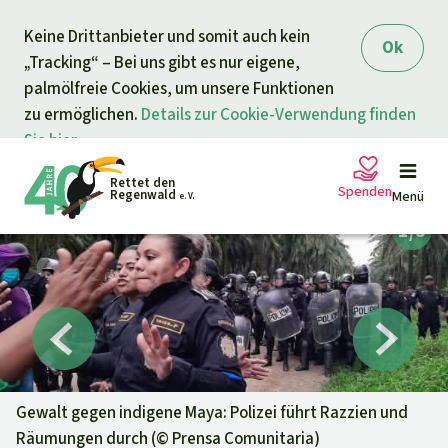
Direkt zum Inhalt
Keine Drittanbieter und somit auch kein
springen
Ok
„Tracking“ – Bei uns gibt es nur eigene,
palmölfreie Cookies, um unsere Funktionen
zu ermöglichen.
Details zur Cookie-Verwendung finden
Sie hier.
Rettet den
Spenden
Regenwald
Menü
e. V.
Petitionen
Ihre Spende hilft
Allgemeine Spende
Projekte
Dringender Spendenaufruf
Info
rmieren
Gewalt gegen indigene Maya: Polizei führt Razzien und
Räumungen durch (©
Prensa Comunitaria
)