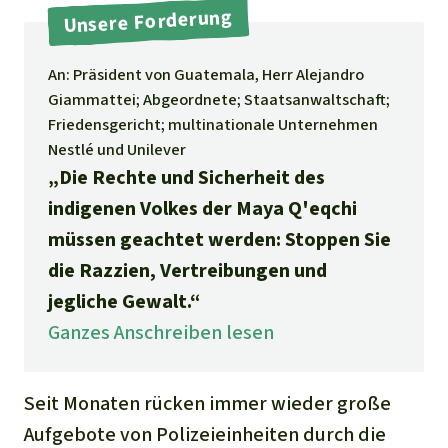
Stiftung
Spenden für eine Region
Unsere Forderung
Ältere Ausgaben
Aluminium
Italiano
Südostasien
Waldschutz
Freianzeigen
Kontakt
An: Präsident von Guatemala, Herr Alejandro
Gold
Português
Giammattei; Abgeordnete; Staatsanwaltschaft;
Afrika
Schutz von Indigenen
Transparenz
Friedensgericht; multinationale Unternehmen
Fleisch und Soja
Nestlé und Unilever
Indonesia
Lateinamerika
„Die Rechte und Sicherheit des
Landraub
indigenen Volkes der Maya Q'eqchi
müssen geachtet werden: Stoppen Sie
Wilderei
die Razzien, Vertreibungen und
jegliche Gewalt.“
Staudämme
Ganzes Anschreiben lesen
Straßen
Seit Monaten rücken immer wieder große
Zement und Beton
Aufgebote von Polizeieinheiten durch die