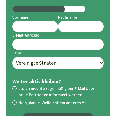
mortandad-de-peces-y-proyectos-sin-
estudios-ambientales-guatemala/
Tagesschau.de 2022. Schmutziger
Vorname
Nachname
Nickelabbau. Datenleak offenbart Bergbau-
Geheimnisse:
E-Mail-Adresse
https://www.tagesschau.de/investigativ/sch
mutziger-nickelabbau-guatemala-101.html
Land
Weiter aktiv bleiben?
Ja, ich möchte regelmäßig per E-Mail über
neue Petitionen informiert werden.
Nein, danke. Vielleicht ein anderes Mal.