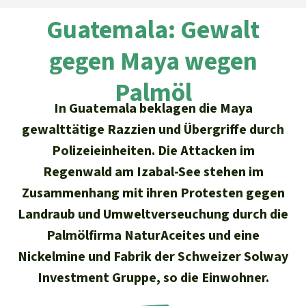
Regenwald-Urkunden
Aktuelles
Erfolge
Guatemala: Gewalt
Erfolge
Unsere Themen
Fragen & Antworten
gegen Maya wegen
Shop
Der Regenwald
Alle News
Regenwald Report
Testament
Palmöl
Aktuelle Ausgabe
Klima
Über
uns
Kids
In Guatemala beklagen die Maya
Spendenkonto
Rettet den
gewalttätige Razzien und Übergriffe durch
Über uns
01/2026
Biodiversität
Newsletter­anmeldung
Regenwald e. V.
Polizeieinheiten. Die Attacken im
Suche
Der Verein
DE11
4306
0967
2025
0541
00
Medien
Regenwald am Izabal-See stehen im
04/2025
Schutzgebiete
GENODEM1GLS
Zusammenhang mit ihren Protesten gegen
Presse
Deutsch
40 Jahre Vereins­geschichte
GLS Bank
03/2025
Landraub und Umweltverseuchung durch die
Palmöl
English
IBAN kopieren
Presse-Echo
Häufige Fragen
Palmölfirma NaturAceites und eine
02/2025
Biokraftstoff
Nickelmine und Fabrik der Schweizer Solway
Español
Widget einbinden
Jahresberichte
Investment Gruppe, so die Einwohner.
Spenden für ein Thema
01/2025
Tropenholz
Français
Tierschutz
Banner einbinden