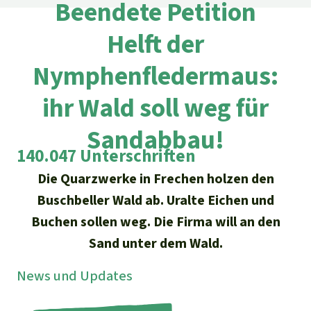
Regenwald-Urkunden
Beendete Petition
Aktuelles
Erfolge
Erfolge
Helft der
Unsere Themen
Fragen & Antworten
Shop
Der Regenwald
Nymphenfledermaus:
Alle News
Regenwald Report
Testament
ihr Wald soll weg für
Aktuelle Ausgabe
Klima
Über
uns
Kids
Spendenkonto
Rettet den
Sandabbau!
Über uns
01/2026
Biodiversität
Newsletter­anmeldung
Regenwald e. V.
140.047 Unterschriften
Suche
Der Verein
DE11
4306
0967
2025
0541
00
Medien
04/2025
Die Quarzwerke in Frechen holzen den
Schutzgebiete
GENODEM1GLS
Presse
Deutsch
Buschbeller Wald ab. Uralte Eichen und
40 Jahre Vereins­geschichte
GLS Bank
03/2025
Palmöl
Buchen sollen weg. Die Firma will an den
English
IBAN kopieren
Presse-Echo
Häufige Fragen
Sand unter dem Wald.
02/2025
Biokraftstoff
Español
Widget einbinden
News und Updates
Jahresberichte
Spenden für ein Thema
01/2025
Tropenholz
Français
Tierschutz
Banner einbinden