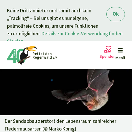
Direkt zum Inhalt
Keine Drittanbieter und somit auch kein
springen
Ok
„Tracking“ – Bei uns gibt es nur eigene,
palmölfreie Cookies, um unsere Funktionen
zu ermöglichen.
Details zur Cookie-Verwendung finden
Sie hier.
Rettet den
Spenden
Regenwald
Menü
e. V.
Petitionen
Ihre Spende hilft
Allgemeine Spende
Projekte
Dringender Spendenaufruf
Info
rmieren
Der Sandabbau zerstört den Lebensraum zahlreicher
Fledermausarten (©
Marko König
)