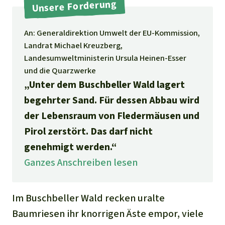
Stiftung
Unsere Forderung
Spenden für eine Region
Ältere Ausgaben
Aluminium
Italiano
Südostasien
Waldschutz
Freianzeigen
Kontakt
An: Generaldirektion Umwelt der EU-Kommission,
Gold
Landrat Michael Kreuzberg,
Português
Afrika
Schutz von Indigenen
Transparenz
Landesumweltministerin Ursula Heinen-Esser
Fleisch und Soja
und die Quarzwerke
Indonesia
Lateinamerika
„Unter dem Buschbeller Wald lagert
Landraub
begehrter Sand. Für dessen Abbau wird
der Lebensraum von Fledermäusen und
Wilderei
Pirol zerstört. Das darf nicht
genehmigt werden.“
Staudämme
Ganzes Anschreiben lesen
Straßen
Im Buschbeller Wald recken uralte
Zement und Beton
Baumriesen ihr knorrigen Äste empor, viele