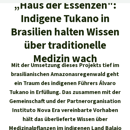
Regenwald-Urkunden
„Haus der Essenzen":
Aktuelles
Erfolge
Erfolge
Indigene Tukano in
Unsere Themen
Fragen & Antworten
Shop
Der Regenwald
Brasilien halten Wissen
Alle News
Regenwald Report
Testament
über traditionelle
Aktuelle Ausgabe
Klima
Über
uns
Kids
Spendenkonto
Rettet den
Medizin wach
Über uns
01/2026
Biodiversität
Newsletter­anmeldung
Regenwald e. V.
Mit der Umsetzung dieses Projekts tief im
Suche
Der Verein
DE11
4306
0967
2025
0541
00
Medien
04/2025
brasilianischen Amazonasregenwald geht
Schutzgebiete
GENODEM1GLS
Presse
ein Traum des indigenen Führers Álvaro
Deutsch
40 Jahre Vereins­geschichte
GLS Bank
03/2025
Palmöl
Tukano in Erfüllung. Das zusammen mit der
English
IBAN kopieren
Presse-Echo
Häufige Fragen
Gemeinschaft und der Partnerorganisation
02/2025
Biokraftstoff
Instituto Nova Era vereinbarte Vorhaben
Español
Widget einbinden
Jahresberichte
Spenden für ein Thema
hält das überlieferte Wissen über
01/2025
Tropenholz
Français
Medizinalpflanzen im indigenen Land Balaio
Tierschutz
Banner einbinden