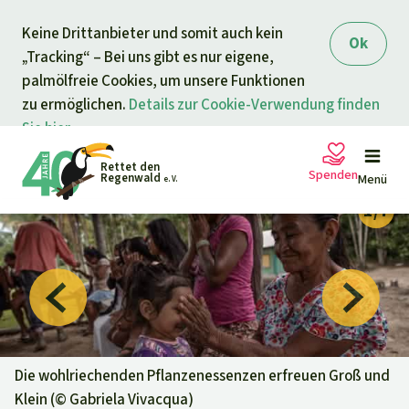
Direkt zum Inhalt
Keine Drittanbieter und somit auch kein
springen
Ok
„Tracking“ – Bei uns gibt es nur eigene,
palmölfreie Cookies, um unsere Funktionen
zu ermöglichen.
Details zur Cookie-Verwendung finden
Sie hier.
Rettet den
Spenden
Regenwald
Menü
e. V.
Petitionen
Ihre Spende hilft
Allgemeine Spende
Projekte
Dringender Spendenaufruf
Info
rmieren
Die wohlriechenden Pflanzenessenzen erfreuen Groß und
Klein (©
Gabriela Vivacqua
)