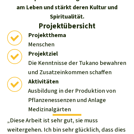
Stiftung
Spenden für eine Region
am Leben und stärkt deren Kultur und
Ältere Ausgaben
Aluminium
Italiano
Südostasien
Waldschutz
Spiritualität.
Freianzeigen
Kontakt
Projektübersicht
Gold
Português
Afrika
Schutz von Indigenen
Transparenz
Projektthema
Fleisch und Soja
Menschen
Indonesia
Lateinamerika
Projektziel
Landraub
Die Kenntnisse der Tukano bewahren
und Zusatzeinkommen schaffen
Wilderei
Aktivitäten
Ausbildung in der Produktion von
Staudämme
Pflanzenessenzen und Anlage
Straßen
Medizinalgärten
„Diese Arbeit ist sehr gut, sie muss
Zement und Beton
weitergehen. Ich bin sehr glücklich, dass dies