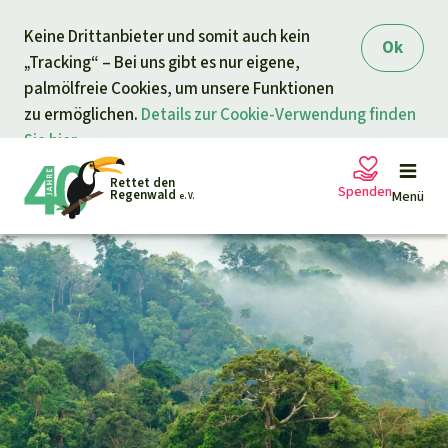
Direkt zum Inhalt
Keine Drittanbieter und somit auch kein
springen
Ok
„Tracking“ – Bei uns gibt es nur eigene,
palmölfreie Cookies, um unsere Funktionen
zu ermöglichen.
Details zur Cookie-Verwendung finden
Sie hier.
Rettet den
Spenden
Regenwald
Menü
e. V.
Petitionen
Ihre Spende hilft
Allgemeine Spende
Projekte
Dringender Spendenaufruf
Info
rmieren