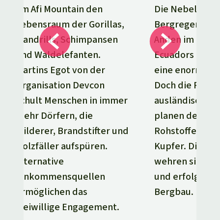
Die Nebel ver
am Afi Mountain den
Bergregenwäld
Lebensraum der Gorillas,
Anden im Nord
Mandrills, Schimpansen
Ecuadors behe
und Waldelefanten.
eine enorme Art
Martins Egot von der
Doch die Regie
Organisation Devcon
ausländische F
schult Menschen in immer
planen den Ab
mehr Dörfern, die
Rohstoffen wie
Wilderer, Brandstifter und
Kupfer. Die Ei
Holzfäller aufspüren.
wehren sich en
Alternative
und erfolgreic
Einkommensquellen
Bergbau.
ermöglichen das
freiwillige Engagement.