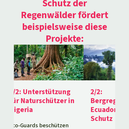
Schutz der
Regenwälder fördert
beispielsweise diese
Projekte:
2/2:
1/2: Unterstützung
Bergregenw
für Naturschützer in
Ecuador br
Nigeria
Schutz
Eco-Guards beschützen