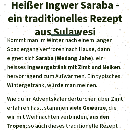
Regenwald-Urkunden
Heißer Ingwer Saraba -
Aktuelles
Erfolge
Erfolge
ein traditionelles Rezept
Unsere Themen
Fragen & Antworten
Shop
Der Regenwald
aus Sulawesi
Alle News
Regenwald Report
Testament
Kommt man im Winter nach einem langen
Aktuelle Ausgabe
Klima
Über
uns
Kids
Spaziergang verfroren nach Hause, dann
Spendenkonto
Rettet den
Über uns
01/2026
eignet sich
Saraba (Wedang Jahe)
, ein
Biodiversität
Newsletter­anmeldung
Regenwald e. V.
heisses
Ingwergetränk mit Zimt und Nelken
,
Suche
Der Verein
DE11
4306
0967
2025
0541
00
Medien
04/2025
Schutzgebiete
hervorragend zum Aufwärmen. Ein typisches
GENODEM1GLS
Presse
Deutsch
40 Jahre Vereins­geschichte
GLS Bank
Wintergetränk, würde man meinen.
03/2025
Palmöl
English
IBAN kopieren
Presse-Echo
Wie du im Adventskalendertürchen über Zimt
Häufige Fragen
02/2025
Biokraftstoff
erfahren hast, stammen
viele Gewürze
, die
Español
Widget einbinden
Jahresberichte
wir mit Weihnachten verbinden,
aus den
Spenden für ein Thema
01/2025
Tropenholz
Tropen
; so auch dieses traditionelle Rezept
Français
Tierschutz
Banner einbinden