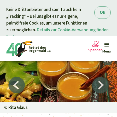
Direkt zum Inhalt
Keine Drittanbieter und somit auch kein
springen
Ok
„Tracking“ – Bei uns gibt es nur eigene,
palmölfreie Cookies, um unsere Funktionen
zu ermöglichen.
Details zur Cookie-Verwendung finden
Sie hier.
Rettet den
Spenden
Regenwald
Menü
e. V.
Petitionen
Ihre Spende hilft
Allgemeine Spende
Projekte
Dringender Spendenaufruf
Info
rmieren
©
Rita Glaus