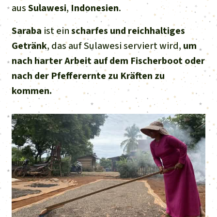
Stiftung
Spenden für eine Region
aus
Sulawesi
,
Indonesien
.
Ältere Ausgaben
Aluminium
Italiano
Südostasien
Waldschutz
Freianzeigen
Kontakt
Saraba
ist ein
scharfes und reichhaltiges
Gold
Getränk
, das auf Sulawesi serviert wird,
um
Português
Afrika
Schutz von Indigenen
Transparenz
nach harter Arbeit auf dem Fischerboot oder
Fleisch und Soja
Indonesia
nach der Pfefferernte zu Kräften zu
Lateinamerika
kommen.
Landraub
Wilderei
Staudämme
Straßen
Zement und Beton