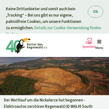
Direkt zum Inhalt
Keine Drittanbieter und somit auch kein
springen
Ok
„Tracking“ – Bei uns gibt es nur eigene,
palmölfreie Cookies, um unsere Funktionen
zu ermöglichen.
Details zur Cookie-Verwendung finden
Sie hier.
Rettet den
Spenden
Regenwald
Menü
e. V.
Petitionen
Ihre Spende hilft
Allgemeine Spende
Projekte
Dringender Spendenaufruf
Info
rmieren
Der Wettlauf um die Nickelerze hat begonnen -
Elektroautos zerstören Regenwald (©
WALHI South