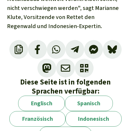
nicht verschwiegen werden", sagt Marianne
Klute, Vorsitzende von Rettet den
Regenwald und Indonesien-Expertin.
Der G20, 1999 gegründet, gehören folgende
Staaten an: Argentinien, Australien, Brasilien,
Kanada, China, Frankreich, Deutschland,
Indien, Indonesien, Italien, Japan, Mexiko,
Diese Seite ist in folgenden
Russland, Saudi-Arabien, Südafrika,
Sprachen verfügbar:
Südkorea, die Türkei, das Vereinigte
Königreich, die Vereinigten Staaten von
Englisch
Spanisch
Amerika und die Europäische Union.
Französisch
Indonesisch
Indonesien hat den G20-Vorsitz vom 1. Januar
2021 bis zum 31. Dezember 2022