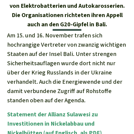
Stiftung
Spenden für eine Region
von Elektrobatterien und Autokarosserien.
Ältere Ausgaben
Aluminium
Italiano
Südostasien
Die Organisationen richteten ihren Appell
Waldschutz
Freianzeigen
Kontakt
auch an den G20-Gipfel in Bali.
Gold
Português
Afrika
Schutz von Indigenen
Transparenz
Am 15. und 16. November trafen sich
Fleisch und Soja
hochrangige Vertreter von zwanzig wichtigen
Indonesia
Lateinamerika
Staaten auf der Insel Bali. Unter strengen
Landraub
Sicherheitsauflagen wurde dort nicht nur
über der Krieg Russlands in der Ukraine
Wilderei
verhandelt. Auch die Energiewende und der
damit verbundene Zugriff auf Rohstoffe
Staudämme
standen oben auf der Agenda.
Straßen
Statement der Allianz Sulawesi zu
Investitionen in Nickelabbau und
Zement und Beton
Nickelhütten (auf Englisch, als PDF)