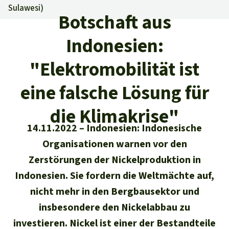
Regenwald-Urkunden
Aktuelles
Sulawesi
)
Erfolge
Botschaft aus
Erfolge
Unsere Themen
Fragen & Antworten
Indonesien:
Shop
Der Regenwald
Alle News
Regenwald Report
Testament
"Elektromobilität ist
Aktuelle Ausgabe
Klima
Über
uns
Kids
eine falsche Lösung für
Spendenkonto
Rettet den
Über uns
01/2026
Biodiversität
Newsletter­anmeldung
Regenwald e. V.
die Klimakrise"
Suche
Der Verein
DE11
4306
0967
2025
0541
00
Medien
14.11.2022
Indonesien: Indonesische
04/2025
Schutzgebiete
GENODEM1GLS
Organisationen warnen vor den
Presse
Deutsch
40 Jahre Vereins­geschichte
GLS Bank
03/2025
Zerstörungen der Nickelproduktion in
Palmöl
English
IBAN kopieren
Presse-Echo
Indonesien. Sie fordern die Weltmächte auf,
Häufige Fragen
02/2025
Biokraftstoff
nicht mehr in den Bergbausektor und
Español
Widget einbinden
Jahresberichte
insbesondere den Nickelabbau zu
Spenden für ein Thema
01/2025
Tropenholz
investieren. Nickel ist einer der Bestandteile
Français
Tierschutz
Banner einbinden