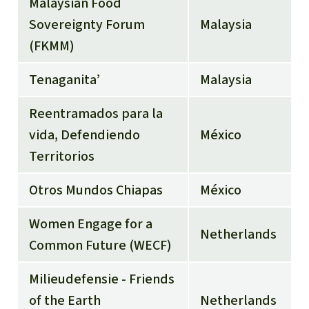
Malaysian Food
Sovereignty Forum
Malaysia
(FKMM)
Tenaganita’
Malaysia
Reentramados para la
vida, Defendiendo
México
Territorios
Otros Mundos Chiapas
México
Women Engage for a
Netherlands
Common Future (WECF)
Milieudefensie - Friends
of the Earth
Netherlands