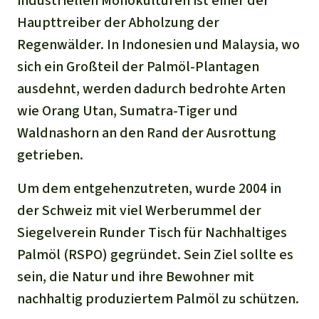
industriellen Monokulturen ist einer der
Stiftung
Spenden für eine Region
Ältere Ausgaben
Aluminium
Haupttreiber der Abholzung der
Italiano
Südostasien
Waldschutz
Freianzeigen
Kontakt
Regenwälder. In Indonesien und Malaysia, wo
Gold
sich ein Großteil der Palmöl-Plantagen
Português
Afrika
Schutz von Indigenen
Transparenz
ausdehnt, werden dadurch bedrohte Arten
Fleisch und Soja
Indonesia
wie Orang Utan, Sumatra-Tiger und
Lateinamerika
Waldnashorn an den Rand der Ausrottung
Landraub
getrieben.
Wilderei
Um dem entgehenzutreten, wurde 2004 in
der Schweiz mit viel Werberummel der
Staudämme
Siegelverein
Runde
r
Tisch für Nachhaltiges
Palmöl (RSPO)
gegründet. Sein Ziel sollte es
Straßen
sein, die Natur und ihre Bewohner mit
Zement und Beton
nachhaltig produziertem Palmöl zu schützen.