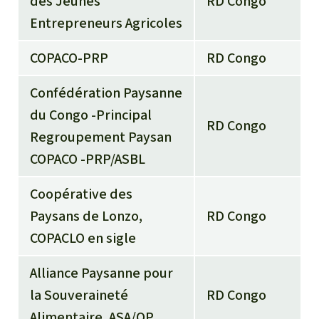
des Jeunes
RD Congo
Entrepreneurs Agricoles
COPACO-PRP
RD Congo
Confédération Paysanne
du Congo -Principal
RD Congo
Regroupement Paysan
COPACO -PRP/ASBL
Coopérative des
Paysans de Lonzo,
RD Congo
COPACLO en sigle
Alliance Paysanne pour
la Souveraineté
RD Congo
Alimentaire, ASA/OP