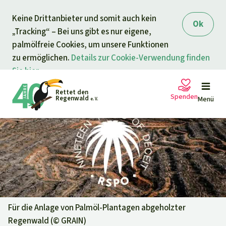
Direkt zum Inhalt
Keine Drittanbieter und somit auch kein
springen
Ok
„Tracking“ – Bei uns gibt es nur eigene,
palmölfreie Cookies, um unsere Funktionen
zu ermöglichen.
Details zur Cookie-Verwendung finden
Sie hier.
Rettet den
Spenden
Regenwald
Menü
e. V.
Petitionen
Ihre Spende hilft
Allgemeine Spende
Projekte
Dringender Spendenaufruf
Info
rmieren
Für die Anlage von Palmöl-Plantagen abgeholzter
Regenwald (©
GRAIN
)