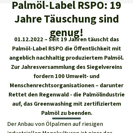
Regenwald-Urkunden
Palmöl-Label RSPO: 19
Aktuelles
Erfolge
Erfolge
Jahre Täuschung sind
Unsere Themen
Fragen & Antworten
Shop
Der Regenwald
genug!
Alle News
Regenwald Report
Testament
01.12.2022
Seit 19 Jahren täuscht das
Aktuelle Ausgabe
Klima
Über
uns
Kids
Palmöl-Label RSPO die Öffentlichkeit mit
Spendenkonto
Rettet den
angeblich nachhaltig produziertem Palmöl.
Über uns
01/2026
Biodiversität
Newsletter­anmeldung
Regenwald e. V.
Zur Jahresversammlung des Siegelvereins
Suche
Der Verein
DE11
4306
0967
2025
0541
00
Medien
04/2025
fordern 100 Umwelt- und
Schutzgebiete
GENODEM1GLS
Presse
Menschenrechtsorganisationen – darunter
Deutsch
40 Jahre Vereins­geschichte
GLS Bank
03/2025
Palmöl
Rettet den Regenwald - die Palmölindustrie
English
IBAN kopieren
Presse-Echo
Häufige Fragen
auf, das Greenwashing mit zertifiziertem
02/2025
Biokraftstoff
Palmöl zu beenden.
Español
Widget einbinden
Jahresberichte
Spenden für ein Thema
Der Anbau von Ölpalmen auf riesigen
01/2025
Tropenholz
Français
Tierschutz
Banner einbinden