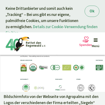
Direkt zum Inhalt
Keine Drittanbieter und somit auch kein
springen
Ok
„Tracking“ – Bei uns gibt es nur eigene,
palmölfreie Cookies, um unsere Funktionen
zu ermöglichen.
Details zur Cookie-Verwendung finden
Sie hier.
Rettet den
Spenden
Regenwald
Menü
e. V.
Petitionen
Ihre Spende hilft
Allgemeine Spende
Projekte
Dringender Spendenaufruf
Info
rmieren
Bildschirmfoto von der Webseite von Agropalma mit den
Logos der verschiedenen der Firma erteilten „Siegeln“