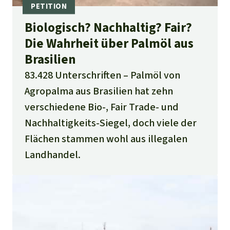
Suspension lifted for IBD Certifications Ltd.
Biologisch? Nachhaltig? Fair?
for RSPO P&C accreditation:
https://www.asi-
Die Wahrheit über Palmöl aus
assurance.org/s/post/a1J5c00000WmVqYEAV/
Brasilien
p1056
.
83.428 Unterschriften
Palmöl von
Alnatura ohne Datum. Fragen und Antworten
Agropalma aus Brasilien hat zehn
zu Palmöl:
https://www.alnatura.de/de-
verschiedene Bio-, Fair Trade- und
de/magazin/palmoel-faq/
Nachhaltigkeits-Siegel, doch viele der
Siehe
Flächen stammen wohl aus illegalen
https://web.archive.org/web/2023033122165
Landhandel.
8/https://www.alnatura.de/de-
de/magazin/palmoel-faq/
NDPE = No Deforestation, No Peat and No
Exploitation
https://www.regenwald.org/updates/11092/