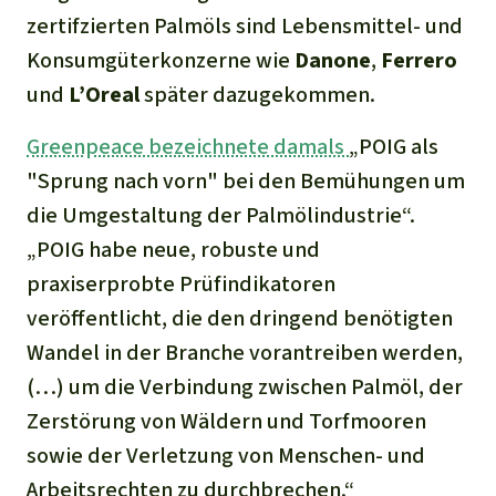
zertifzierten Palmöls sind Lebensmittel- und
Konsumgüterkonzerne wie
Danone
,
Ferrero
und
L’Oreal
später dazugekommen.
Greenpeace bezeichnete damals
„
POIG als
"Sprung nach vorn" bei den Bemühungen um
die Umgestaltung der Palmölindustrie
“.
„
POIG habe neue, robuste und
praxiserprobte Prüfindikatoren
veröffentlicht, die den dringend benötigten
Wandel in der Branche vorantreiben werden,
(…)
um die Verbindung zwischen Palmöl, der
Zerstörung von Wäldern und Torfmooren
sowie der Verletzung von Menschen- und
Arbeitsrechten zu durchbrechen
.“