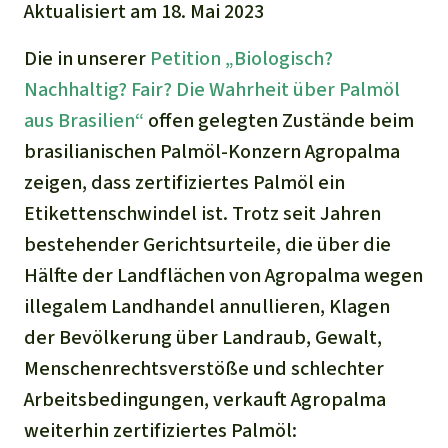
Stiftung
Aktualisiert am 18. Mai 2023
Spenden für eine Region
Ältere Ausgaben
Aluminium
Italiano
Südostasien
Waldschutz
Freianzeigen
Die in unserer
Petition „Biologisch?
Kontakt
Gold
Nachhaltig? Fair? Die Wahrheit über Palmöl
Português
Afrika
Schutz von Indigenen
Transparenz
aus Brasilien“
offen gelegten Zustände beim
Fleisch und Soja
brasilianischen Palmöl-Konzern Agropalma
Indonesia
Lateinamerika
zeigen, dass zertifiziertes Palmöl ein
Landraub
Etikettenschwindel ist. Trotz seit Jahren
bestehender Gerichtsurteile, die über die
Wilderei
Hälfte der Landflächen von Agropalma wegen
illegalem Landhandel annullieren, Klagen
Staudämme
der Bevölkerung über Landraub, Gewalt,
Straßen
Menschenrechtsverstöße und schlechter
Arbeitsbedingungen, verkauft Agropalma
Zement und Beton
weiterhin zertifiziertes Palmöl: