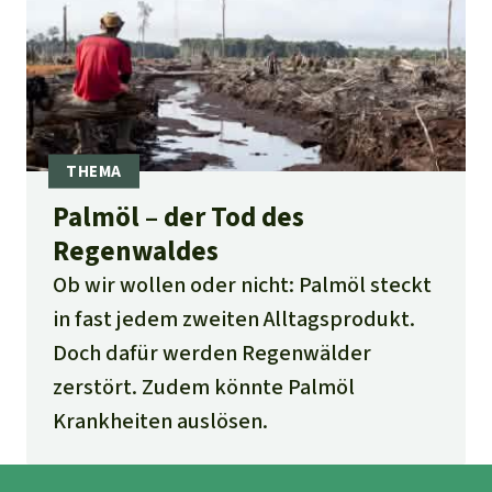
palmoel-label-rspo-19-jahre-taeuschung-
sind-genug
und
https://www.regenwald.org/files/de/10-08-
DEUTSCH-RSPO.pdf
Palmöl – der Tod des
Regenwaldes
Ob wir wollen oder nicht: Palmöl steckt
in fast jedem zweiten Alltagsprodukt.
Doch dafür werden Regenwälder
zerstört. Zudem könnte Palmöl
Krankheiten auslösen.