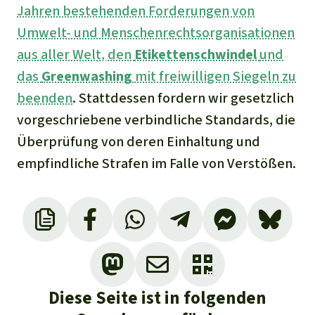
Jahren bestehenden Forderungen von
Umwelt- und Menschenrechtsorganisationen
aus aller Welt, den
Etikettenschwindel
und
das
Greenwashing
mit freiwilligen Siegeln zu
beenden
. Stattdessen fordern wir gesetzlich
vorgeschriebene verbindliche Standards, die
Überprüfung von deren Einhaltung und
empfindliche Strafen im Falle von Verstößen.
Greenpeace 2016. A ‘leap forward’ in efforts
to transform the Palm Oil Industry:
https://www.greenpeace.org/southeastasia/
press/772/leap-forward-in-efforts-to-
Diese Seite ist in folgenden
transform-the-palm-oil-industry/