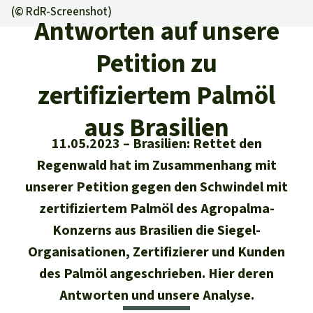
Regenwald-Urkunden
Aktuelles
(©
RdR-Screenshot
)
Erfolge
Antworten auf unsere
Erfolge
Unsere Themen
Fragen & Antworten
Petition zu
Shop
Der Regenwald
Alle News
Regenwald Report
Testament
zertifiziertem Palmöl
Aktuelle Ausgabe
Klima
Über
uns
Kids
aus Brasilien
Spendenkonto
Rettet den
Über uns
01/2026
Biodiversität
11.05.2023
Brasilien: Rettet den
Newsletter­anmeldung
Regenwald e. V.
Suche
Der Verein
Regenwald hat im Zusammenhang mit
DE11
4306
0967
2025
0541
00
Medien
04/2025
Schutzgebiete
GENODEM1GLS
unserer Petition gegen den Schwindel mit
Presse
Deutsch
40 Jahre Vereins­geschichte
GLS Bank
zertifiziertem Palmöl des Agropalma-
03/2025
Palmöl
English
Konzerns aus Brasilien die Siegel-
IBAN kopieren
Presse-Echo
Häufige Fragen
Organisationen, Zertifizierer und Kunden
02/2025
Biokraftstoff
Español
des Palmöl angeschrieben. Hier deren
Widget einbinden
Jahresberichte
Spenden für ein Thema
01/2025
Antworten und unsere Analyse.
Tropenholz
Français
Tierschutz
Banner einbinden