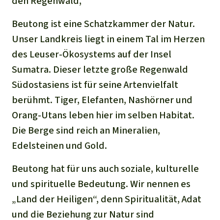
den Regenwald,
Stiftung
Spenden für eine Region
Ältere Ausgaben
Aluminium
Italiano
Beutong ist eine Schatzkammer der Natur.
Südostasien
Waldschutz
Freianzeigen
Kontakt
Unser Landkreis liegt in einem Tal im Herzen
Gold
Português
Afrika
Schutz von Indigenen
des Leuser-Ökosystems auf der Insel
Transparenz
Sumatra. Dieser letzte große Regenwald
Fleisch und Soja
Indonesia
Lateinamerika
Südostasiens ist für seine Artenvielfalt
Landraub
berühmt. Tiger, Elefanten, Nashörner und
Orang-Utans leben hier im selben Habitat.
Wilderei
Die Berge sind reich an Mineralien,
Edelsteinen und Gold.
Staudämme
Beutong hat für uns auch soziale, kulturelle
Straßen
und spirituelle Bedeutung. Wir nennen es
„Land der Heiligen“, denn Spiritualität, Adat
Zement und Beton
und die Beziehung zur Natur sind