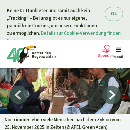
Direkt zum Inhalt
Keine Drittanbieter und somit auch kein
springen
Ok
„Tracking“ – Bei uns gibt es nur eigene,
palmölfreie Cookies, um unsere Funktionen
zu ermöglichen.
Details zur Cookie-Verwendung finden
Sie hier.
Rettet den
Spenden
Regenwald
Menü
e. V.
Petitionen
Ihre Spende hilft
Allgemeine Spende
Projekte
Dringender Spendenaufruf
Info
rmieren
Noch immer leben viele Menschen nach dem Zyklon vom
25. November 2025 in Zelten (©
APEL Green Aceh
)