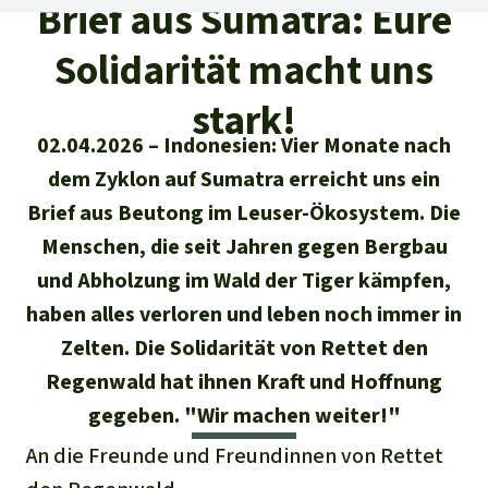
Regenwald-Urkunden
Aktuelles
Brief aus Sumatra: Eure
Erfolge
Erfolge
Solidarität macht uns
Unsere Themen
Fragen & Antworten
Shop
Der Regenwald
stark!
Alle News
Regenwald Report
Testament
02.04.2026
Indonesien: Vier Monate nach
Aktuelle Ausgabe
Klima
Über
uns
Kids
dem Zyklon auf Sumatra erreicht uns ein
Spendenkonto
Rettet den
Brief aus Beutong im Leuser-Ökosystem. Die
Über uns
01/2026
Biodiversität
Newsletter­anmeldung
Regenwald e. V.
Menschen, die seit Jahren gegen Bergbau
Suche
Der Verein
DE11
4306
0967
2025
0541
00
Medien
04/2025
und Abholzung im Wald der Tiger kämpfen,
Schutzgebiete
GENODEM1GLS
Presse
Deutsch
haben alles verloren und leben noch immer in
40 Jahre Vereins­geschichte
GLS Bank
03/2025
Palmöl
Zelten. Die Solidarität von Rettet den
English
IBAN kopieren
Presse-Echo
Häufige Fragen
Regenwald hat ihnen Kraft und Hoffnung
02/2025
Biokraftstoff
gegeben. "Wir machen weiter!"
Español
Widget einbinden
Jahresberichte
Spenden für ein Thema
An die Freunde und Freundinnen von Rettet
01/2025
Tropenholz
Français
Tierschutz
Banner einbinden