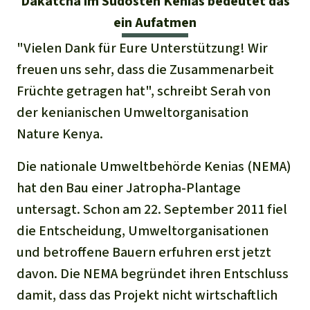
Dakatcha im Südosten Kenias bedeutet das
Regenwald-Urkunden
Aktuelles
Erfolge
ein Aufatmen
Erfolge
Unsere Themen
Fragen & Antworten
"Vielen Dank für Eure Unterstützung! Wir
Shop
Der Regenwald
Alle News
freuen uns sehr, dass die Zusammenarbeit
Regenwald Report
Testament
Früchte getragen hat", schreibt Serah von
Aktuelle Ausgabe
Klima
Über
uns
Kids
der kenianischen Umweltorganisation
Spendenkonto
Rettet den
Nature Kenya.
Über uns
01/2026
Biodiversität
Newsletter­anmeldung
Regenwald e. V.
Suche
Der Verein
DE11
4306
0967
2025
0541
00
Die nationale Umweltbehörde Kenias (NEMA)
Medien
04/2025
Schutzgebiete
GENODEM1GLS
hat den Bau einer Jatropha-Plantage
Presse
Deutsch
40 Jahre Vereins­geschichte
GLS Bank
untersagt. Schon am 22. September 2011 fiel
03/2025
Palmöl
English
IBAN kopieren
die Entscheidung, Umweltorganisationen
Presse-Echo
Häufige Fragen
02/2025
und betroffene Bauern erfuhren erst jetzt
Biokraftstoff
Español
Widget einbinden
davon. Die NEMA begründet ihren Entschluss
Jahresberichte
Spenden für ein Thema
01/2025
Tropenholz
damit, dass das Projekt nicht wirtschaftlich
Français
Tierschutz
Banner einbinden