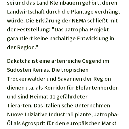
Stiftung
sei und das Land Kleinbauern gehört, deren
Spenden für eine Region
Ältere Ausgaben
Aluminium
Landwirtschaft durch die Plantage verdrängt
Italiano
Südostasien
Waldschutz
Freianzeigen
Kontakt
würde. Die Erklärung der NEMA schließt mit
Gold
Português
der Feststellung: "Das Jatropha-Projekt
Afrika
Schutz von Indigenen
Transparenz
garantiert keine nachaltige Entwicklung in
Fleisch und Soja
Indonesia
Lateinamerika
der Region."
Landraub
Dakatcha ist eine artenreiche Gegend im
Südosten Kenias. Die tropischen
Wilderei
Trockenwälder und Savannen der Region
dienen u.a. als Korridor für Elefantenherden
Staudämme
und sind Heimat 11 gefährdeter
Straßen
Tierarten. Das italienische Unternehmen
Nuove Iniziative Industrali plante, Jatropha-
Zement und Beton
Öl als Agrosprit für den europäischen Markt