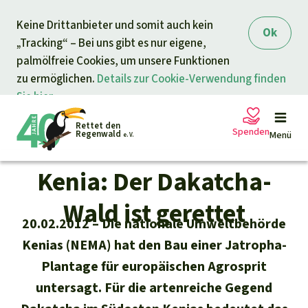
Direkt zum Inhalt
Keine Drittanbieter und somit auch kein
springen
Ok
„Tracking“ – Bei uns gibt es nur eigene,
palmölfreie Cookies, um unsere Funktionen
zu ermöglichen.
Details zur Cookie-Verwendung finden
Sie hier.
Rettet den
Spenden
Regenwald
Menü
e. V.
Kenia: Der Dakatcha-
Petitionen
Ihre Spende hilft
Wald ist gerettet
20.02.2012
Die nationale Umweltbehörde
Allgemeine Spende
Projekte
Kenias (NEMA) hat den Bau einer Jatropha-
Plantage für europäischen Agrosprit
Dringender Spendenaufruf
Info
rmieren
untersagt. Für die artenreiche Gegend