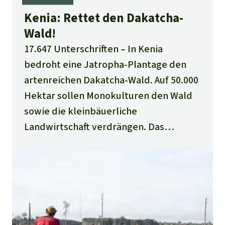
Kenia: Rettet den Dakatcha-
Wald!
17.647 Unterschriften
In Kenia
bedroht eine Jatropha-Plantage den
artenreichen Dakatcha-Wald. Auf 50.000
Hektar sollen Monokulturen den Wald
sowie die kleinbäuerliche
Landwirtschaft verdrängen. Das
italienische Unternehmen Nuove
Iniziative Industrali plant, Jatropha-Öl
als Biosprit für den europäischen Markt
herzustellen. Bitte schreiben Sie an die
kenianische Regierung.