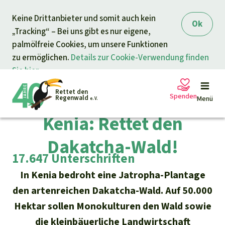
Direkt zum Inhalt
Keine Drittanbieter und somit auch kein
springen
Ok
„Tracking“ – Bei uns gibt es nur eigene,
palmölfreie Cookies, um unsere Funktionen
zu ermöglichen.
Details zur Cookie-Verwendung finden
Sie hier.
Rettet den
Beendete Petition
Spenden
Regenwald
Menü
e. V.
Kenia: Rettet den
Dakatcha-Wald!
Petitionen
Ihre Spende hilft
17.647 Unterschriften
Allgemeine Spende
Projekte
In Kenia bedroht eine Jatropha-Plantage
den artenreichen Dakatcha-Wald. Auf 50.000
Dringender Spendenaufruf
Info
rmieren
Hektar sollen Monokulturen den Wald sowie
die kleinbäuerliche Landwirtschaft