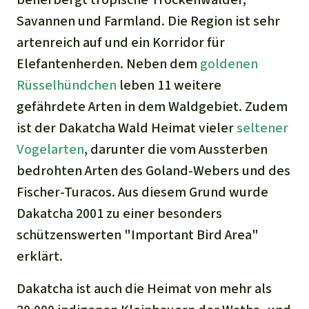
Stiftung
Spenden für eine Region
Ältere Ausgaben
Savannen und Farmland. Die Region ist sehr
Aluminium
Italiano
Südostasien
Waldschutz
Freianzeigen
Kontakt
artenreich auf und ein Korridor für
Gold
Elefantenherden. Neben dem
goldenen
Português
Afrika
Schutz von Indigenen
Transparenz
Rüsselhündchen
leben 11 weitere
Fleisch und Soja
gefährdete Arten in dem Waldgebiet. Zudem
Indonesia
Lateinamerika
ist der Dakatcha Wald Heimat vieler
seltener
Landraub
Vogelarten
, darunter die vom Aussterben
bedrohten Arten des Goland-Webers und des
Wilderei
Fischer-Turacos. Aus diesem Grund wurde
Staudämme
Dakatcha 2001 zu einer besonders
schützenswerten "Important Bird Area"
Straßen
erklärt.
Zement und Beton
Dakatcha ist auch die Heimat von mehr als