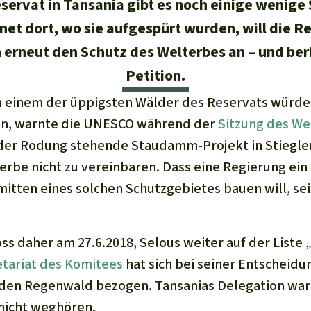
servat in Tansania gibt es noch einige wenige 
net dort, wo sie aufgespürt wurden, will die
erneut den Schutz des Welterbes an – und beri
Petition.
n einem der üppigsten Wälder des Reservats würde
en, warnte die UNESCO während der
Sitzung des W
 der Rodung stehende Staudamm-Projekt in Stiegler
erbe nicht zu vereinbaren. Dass eine Regierung ein
itten eines solchen Schutzgebietes bauen will, sei
s daher am 27.6.2018, Selous weiter auf der Liste 
tariat des Komitees
hat sich bei seiner Entscheidun
t den Regenwald bezogen. Tansanias Delegation wa
nicht weghören.