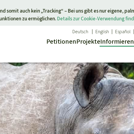
Direkt zum Inhalt springen
nd somit auch kein „Tracking“ – Bei uns gibt es nur eigene, pal
Funktionen zu ermöglichen.
Details zur Cookie-Verwendung find
Deutsch
English
Español
Petitionen
Projekte
Info
rmieren
 Report
ür ein Thema
Aktuelles
Spenden für eine Region
sgabe
Erfolge
Südostasien
Alle News
Afrika
inden
Indigenen
Kids
Lateinamerika
inden
Newsletter­anmeldung