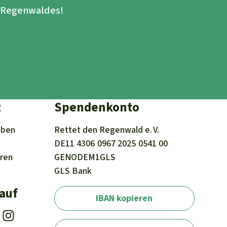
s Regenwaldes!
t
Spendenkonto
iben
Rettet den
Regenwald e. V.
DE11
4306
0967
2025
0541
00
eren
GENODEM1GLS
GLS Bank
 auf
IBAN kopieren