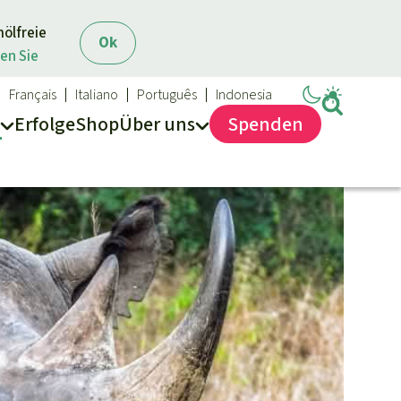
mölfreie
Ok
en Sie
Français
Italiano
Português
Indonesia
Erfolge
Shop
Über
uns
Spenden