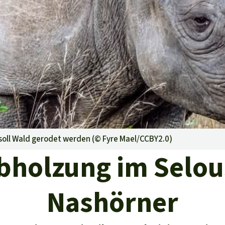
aben
soll Wald gerodet werden (©
Fyre Mael/CCBY2.0
)
holzung im Selou
Nashörner